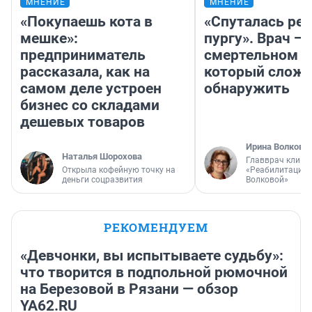
МНЕНИЕ
МНЕНИЕ
«Покупаешь кота в
«Спуталась реч
мешке»:
пургу». Врач — 
предприниматель
смертельном д
рассказала, как на
который слож
самом деле устроен
обнаружить
бизнес со складами
дешевых товаров
Ирина Волкова
Наталья Шорохова
Главврач клини
Открыла кофейную точку на
«Реабилитация 
деньги соцразвития
Волковой»
РЕКОМЕНДУЕМ
«Девчонки, вы испытываете судьбу»:
что творится в подпольной рюмочной
на Березовой в Рязани — обзор
YA62.RU