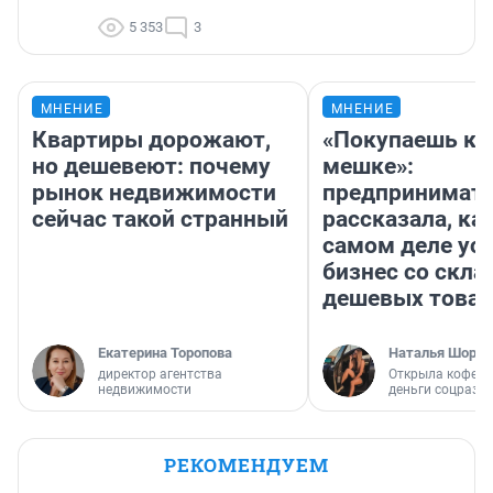
5 353
3
МНЕНИЕ
МНЕНИЕ
Квартиры дорожают,
«Покупаешь ко
но дешевеют: почему
мешке»:
рынок недвижимости
предпринимат
сейчас такой странный
рассказала, как
самом деле ус
бизнес со скл
дешевых това
Екатерина Торопова
Наталья Шорох
директор агентства
Открыла кофейн
недвижимости
деньги соцразв
РЕКОМЕНДУЕМ