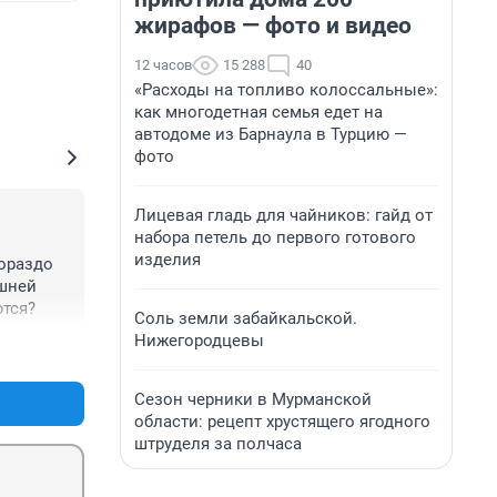
жирафов — фото и видео
12 часов
15 288
40
«Расходы на топливо колоссальные»:
как многодетная семья едет на
автодоме из Барнаула в Турцию —
фото
Лицевая гладь для чайников: гайд от
набора петель до первого готового
изделия
ораздо 
шней 
ются?
Соль земли забайкальской.
Нижегородцевы
+0
–0
Сезон черники в Мурманской
области: рецепт хрустящего ягодного
штруделя за полчаса