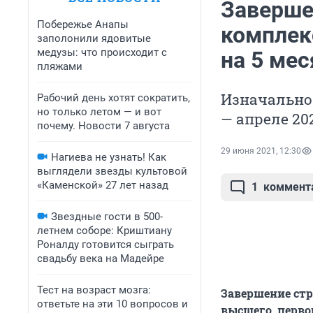
Заверше
Побережье Анапы
комплек
заполонили ядовитые
медузы: что происходит с
на 5 ме
пляжами
Изначально
Рабочий день хотят сократить,
но только летом — и вот
— апреле 202
почему. Новости 7 августа
29 июня 2021, 12:30
Нагиева не узнать! Как
выглядели звезды культовой
«Каменской» 27 лет назад
1
коммент
Звездные гости в 500-
летнем соборе: Криштиану
Роналду готовится сыграть
свадьбу века на Мадейре
Тест на возраст мозга:
Завершение стр
ответьте на эти 10 вопросов и
высшего, первог