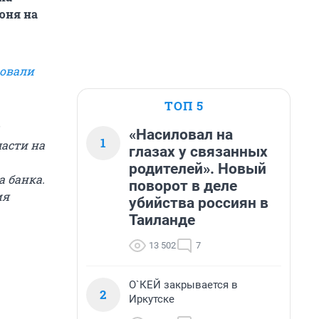
июня на
овали
ТОП 5
«Насиловал на
1
ласти на
глазах у связанных
родителей». Новый
а банка.
поворот в деле
ия
убийства россиян в
Таиланде
13 502
7
О`КЕЙ закрывается в
2
Иркутске