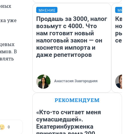
рных
МНЕНИЕ
МНЕНИ
Продашь за 3000, налог
Кварт
рка уже
возьмут с 4000. Что
но де
нам готовит новый
рынок
налоговый закон — он
сейча
ищевых
коснется импорта и
ммов. В
даже репетиторов
влять
Анастасия Завгородняя
РЕКОМЕНДУЕМ
«Кто-то считает меня
сумасшедшей».
Екатеринбурженка
0
приютила дома 200