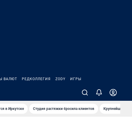
Ы ВАЛЮТ
РЕДКОЛЛЕГИЯ
ZODY
ИГРЫ
ся в Иркутске
Студия растяжки бросила клиентов
Крупнейшие про