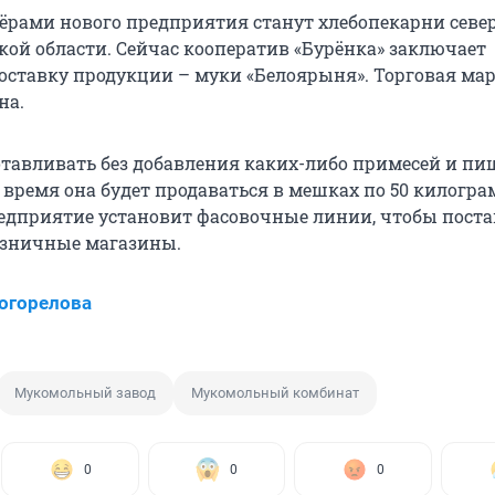
рами нового предприятия станут хлебопекарни севе
кой области. Сейчас кооператив «Бурёнка» заключает
оставку продукции – муки «Белоярыня». Торговая ма
на.
отавливать без добавления каких-либо примесей и п
 время она будет продаваться в мешках по 50 килогра
дприятие установит фасовочные линии, чтобы поста
озничные магазины.
огорелова
Мукомольный завод
Мукомольный комбинат
0
0
0