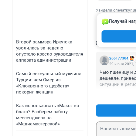
Увидели опечатку? В
Получай наг
Второй заммэра Иркутска
КОММЕНТАР
уволилась за неделю —
опустело кресло руководителя
266177304
аппарата администрации
29 июня 2021, 
Чью пшеницу и д
Самый сексуальный мужчина
дешевле, привес
Турции: чем Омер из
ситуации в реги
«Клюквенного щербета»
покорил женщин
Как использовать «Макс» во
благо? Разберем работу
мессенджера на
«Медиамастерской»