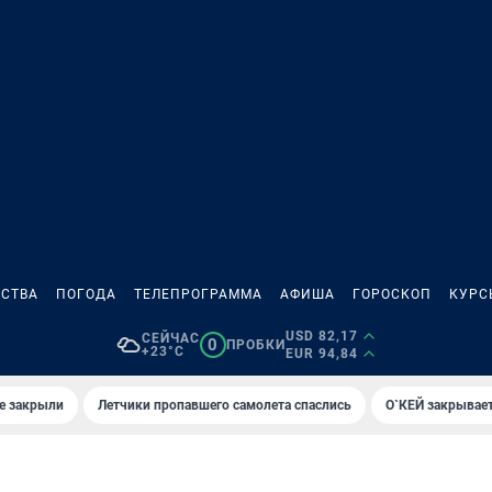
СТВА
ПОГОДА
ТЕЛЕПРОГРАММА
АФИША
ГОРОСКОП
КУРС
USD 82,17
СЕЙЧАС
0
ПРОБКИ
+23°C
EUR 94,84
е закрыли
Летчики пропавшего самолета спаслись
О`КЕЙ закрывает