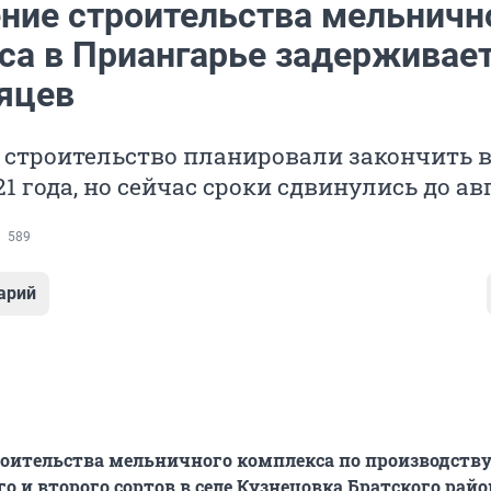
ние строительства мельничн
са в Приангарье задерживае
сяцев
 строительство планировали закончить в
1 года, но сейчас сроки сдвинулись до ав
589
арий
оительства мельничного комплекса по производств
о и второго сортов в селе Кузнецовка Братского райо