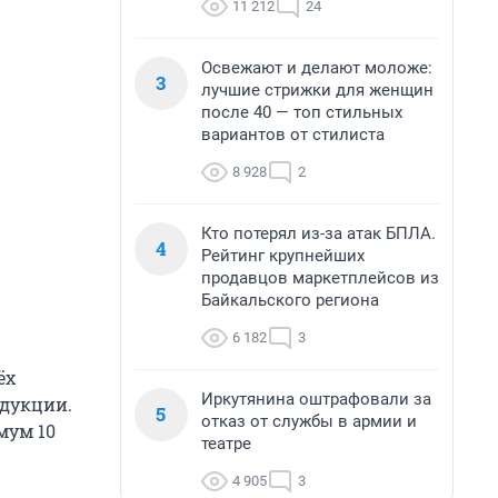
11 212
24
Освежают и делают моложе:
3
лучшие стрижки для женщин
после 40 — топ стильных
вариантов от стилиста
8 928
2
Кто потерял из-за атак БПЛА.
4
Рейтинг крупнейших
продавцов маркетплейсов из
Байкальского региона
6 182
3
ёх
Иркутянина оштрафовали за
одукции.
5
отказ от службы в армии и
мум 10
театре
4 905
3