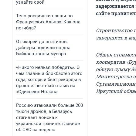
узнайте свой
задерживается н
сайте правител
Тело россиянки нашли во
Французских Альпах. Как она
погибла?
Строительство 
завершить к мар
От якорей до штативов:
дайверы подняли со дна
Байкала тонны мусора
Общая стоимость
кооператив «Бу
«Никого нельзя победить». О
общую сумму 39
чем главный блокбастер этого
Министерства э
года, который бьет рекорды в
Организационну
прокате: честный отзыв на
Иркутской обла
«Одиссею» Нолана
Россию атаковали больше 200
тысяч дронов, а Беларусь
стягивает войска к
украинской границе: главное
об СВО за неделю