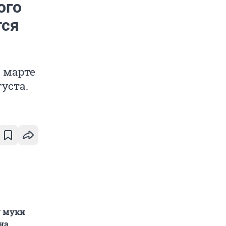
ого
тся
 марте
густа.
у муки
на