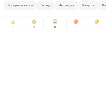
Борщевой набор
Овощи
Инфляция
Капуста
Карт
0
0
0
0
0