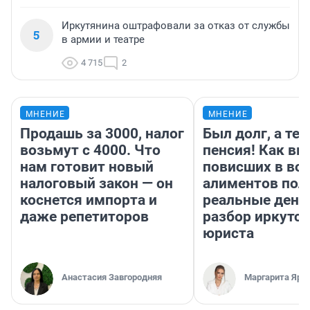
Иркутянина оштрафовали за отказ от службы
5
в армии и театре
4 715
2
МНЕНИЕ
МНЕНИЕ
Продашь за 3000, налог
Был долг, а те
возьмут с 4000. Что
пенсия! Как вм
нам готовит новый
повисших в во
налоговый закон — он
алиментов пол
коснется импорта и
реальные день
даже репетиторов
разбор иркутск
юриста
Анастасия Завгородняя
Маргарита Яро