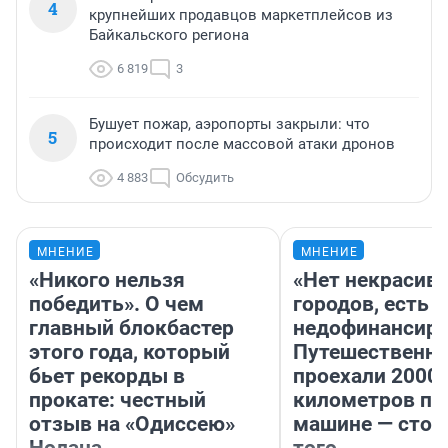
4
крупнейших продавцов маркетплейсов из
Байкальского региона
6 819
3
Бушует пожар, аэропорты закрыли: что
5
происходит после массовой атаки дронов
4 883
Обсудить
МНЕНИЕ
МНЕНИЕ
«Никого нельзя
«Нет некрасив
победить». О чем
городов, есть
главный блокбастер
недофинансиро
этого года, который
Путешественн
бьет рекорды в
проехали 2000
прокате: честный
километров по 
отзыв на «Одиссею»
машине — стои