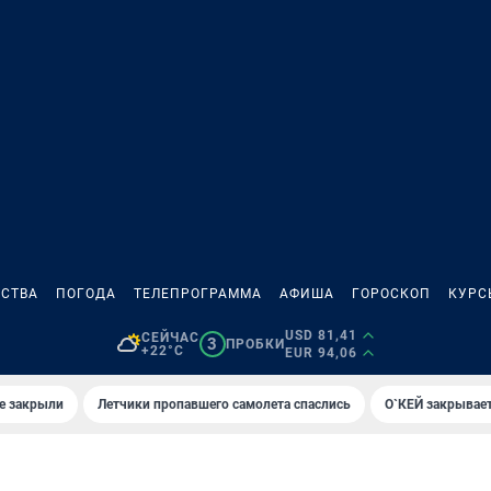
СТВА
ПОГОДА
ТЕЛЕПРОГРАММА
АФИША
ГОРОСКОП
КУРС
USD 81,41
СЕЙЧАС
3
ПРОБКИ
+22°C
EUR 94,06
е закрыли
Летчики пропавшего самолета спаслись
О`КЕЙ закрывает