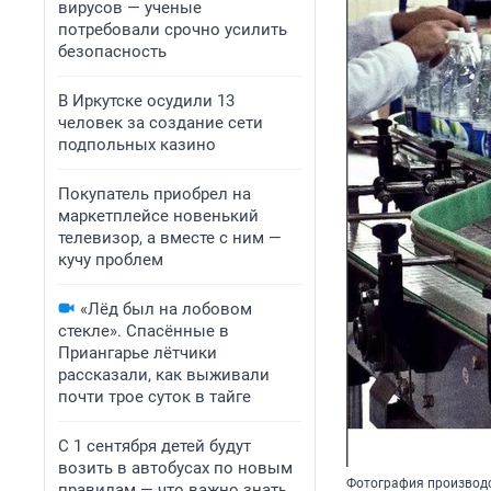
вирусов — ученые
потребовали срочно усилить
безопасность
В Иркутске осудили 13
человек за создание сети
подпольных казино
Покупатель приобрел на
маркетплейсе новенький
телевизор, а вместе с ним —
кучу проблем
«Лёд был на лобовом
стекле». Спасённые в
Приангарье лётчики
рассказали, как выживали
почти трое суток в тайге
С 1 сентября детей будут
возить в автобусах по новым
Фотография производс
правилам — что важно знать