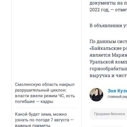
документы на п
2022 год, — отм
В объявлении ут
По данным сист
«Байкальские ро
является Марин
Уральской комп
горнообрабатыв
выручка и чиста
Смоленскую область накрыл
разрушительный циклон:
Зоя Куз
власти ввели режим ЧС, есть
главный ре
погибшие — кадры
Какой будет зима, можно
Продажа бизнеса
узнать по погоде 7 августа —
важные приметы