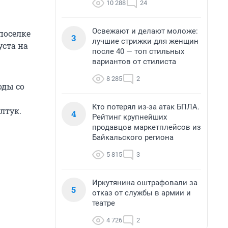
10 288
24
Освежают и делают моложе:
поселке
3
лучшие стрижки для женщин
уста на
после 40 — топ стильных
вариантов от стилиста
8 285
2
оды со
Кто потерял из-за атак БПЛА.
лтук.
4
Рейтинг крупнейших
продавцов маркетплейсов из
Байкальского региона
5 815
3
Иркутянина оштрафовали за
5
отказ от службы в армии и
театре
4 726
2