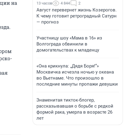
кции на
13 часов
4 844
2
Август перевернет жизнь Козерогов.
К чему готовит ретроградный Сатурн
— прогноз
езда.
Участницу шоу «Мама в 16» из
Волгограда обвинили в
домогательствах к младенцу
тором
рско-
«Она крикнула: „Дядя Боря!“»
Москвичка исчезла ночью у океана
вая
во Вьетнаме. Что произошло в
последние минуты пропажи девушки
Знаменитая тикток-блогер,
рассказывавшая о борьбе с редкой
формой рака, умерла в возрасте 26
лет