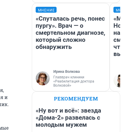
МНЕНИЕ
МНЕНИ
«Спуталась речь, понес
«Мы в
пургу». Врач — о
Нолан
смертельном диагнозе,
настр
который сложно
смотр
обнаружить
чтобы
выгля
Ирина Волкова
Главврач клиники
«Реабилитация доктора
Волковой»
я,
ая и
РЕКОМЕНДУЕМ
пик.
«Ну вот и всё»: звезда
«Дома-2» развелась с
молодым мужем
имые