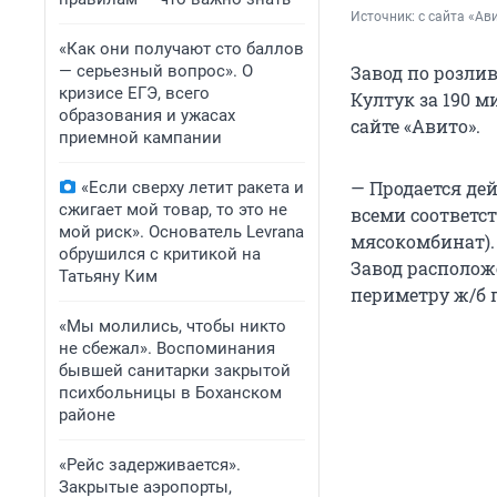
Источник: 
с сайта «Ав
«Как они получают сто баллов
— серьезный вопрос». О
Завод по розлив
кризисе ЕГЭ, всего
Култук за 190 
образования и ужасах
сайте «Авито».
приемной кампании
— Продается де
«Если сверху летит ракета и
сжигает мой товар, то это не
всеми соответс
мой риск». Основатель Levrana
мясокомбинат). 
обрушился с критикой на
Завод расположе
Татьяну Ким
периметру ж/б 
«Мы молились, чтобы никто
не сбежал». Воспоминания
бывшей санитарки закрытой
психбольницы в Боханском
районе
«Рейс задерживается».
Закрытые аэропорты,