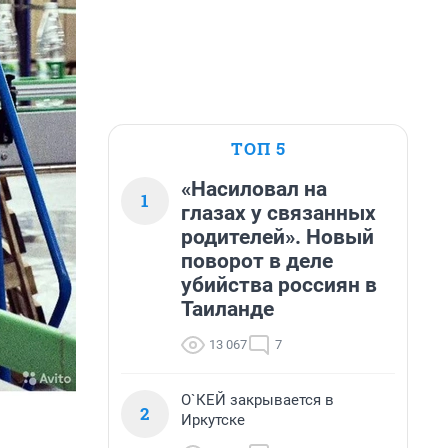
ТОП 5
«Насиловал на
1
глазах у связанных
родителей». Новый
поворот в деле
убийства россиян в
Таиланде
13 067
7
О`КЕЙ закрывается в
2
Иркутске