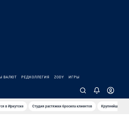
Ы ВАЛЮТ
РЕДКОЛЛЕГИЯ
ZODY
ИГРЫ
ся в Иркутске
Студия растяжки бросила клиентов
Крупнейшие про