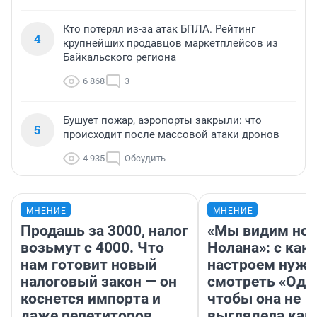
Кто потерял из-за атак БПЛА. Рейтинг
4
крупнейших продавцов маркетплейсов из
Байкальского региона
6 868
3
Бушует пожар, аэропорты закрыли: что
5
происходит после массовой атаки дронов
4 935
Обсудить
МНЕНИЕ
МНЕНИЕ
Продашь за 3000, налог
«Мы видим нов
возьмут с 4000. Что
Нолана»: с как
нам готовит новый
настроем нужн
налоговый закон — он
смотреть «Оди
коснется импорта и
чтобы она не
даже репетиторов
выглядела как