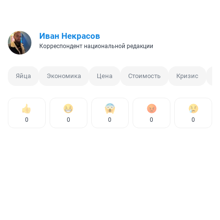
Иван Некрасов
Корреспондент национальной редакции
Яйца
Экономика
Цена
Стоимость
Кризис
И
0
0
0
0
0