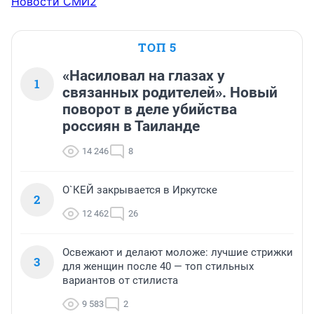
Новости СМИ2
ТОП 5
«Насиловал на глазах у
1
связанных родителей». Новый
поворот в деле убийства
россиян в Таиланде
14 246
8
О`КЕЙ закрывается в Иркутске
2
12 462
26
Освежают и делают моложе: лучшие стрижки
3
для женщин после 40 — топ стильных
вариантов от стилиста
9 583
2