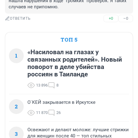
нашла нарушения в ходе "громких" проверок. Я таких 
случаев не припомню.
+0
–0
ОТВЕТИТЬ
ТОП 5
«Насиловал на глазах у
1
связанных родителей». Новый
поворот в деле убийства
россиян в Таиланде
13 896
8
О`КЕЙ закрывается в Иркутске
2
11 870
26
Освежают и делают моложе: лучшие стрижки
3
для женщин после 40 — топ стильных