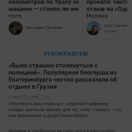
километров по Уралу на
прокате: честн
машине — стоило ли оно
отзыв на «Оди
того
Нолана
Стас Соколов
Екатерина Литкевич
Эксперт
РЕКОМЕНДУЕМ
«Было страшно столкнуться с
полицией». Популярная блогерша из
Екатеринбурга честно рассказала об
отдыхе в Грузии
2 часа
5 418
57
«Протянуть руку помощи»: незрячий парфюмер
создал «уютный» аромат для тех, кому страшно, — он
уже увековечил в духах Новосибирск
Муравьи и тля больше не сунут носа в ваш огород: