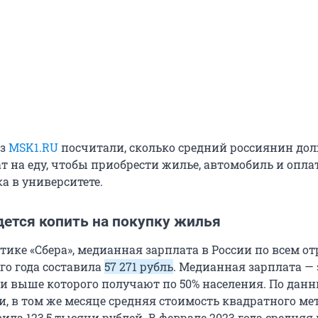
из
MSK1.RU
посчитали, сколько средний россиянин до
ат на еду, чтобы приобрести жилье, автомобиль и опла
а в университете.
дется копить на покупку жилья
тике «Сбера», медианная зарплата в России по всем о
го года составила
57 271 рубль
. Медианная зарплата — 
 и выше которого получают по 50% населения. По дан
, в том же месяце средняя стоимость квадратного ме
ила 123,5 тысячи рублей. В феврале 2023 года средня