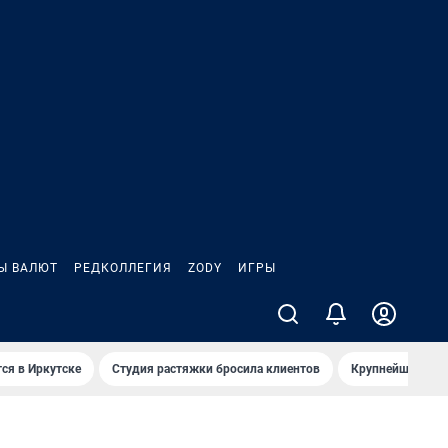
Ы ВАЛЮТ
РЕДКОЛЛЕГИЯ
ZODY
ИГРЫ
ся в Иркутске
Студия растяжки бросила клиентов
Крупнейшие про