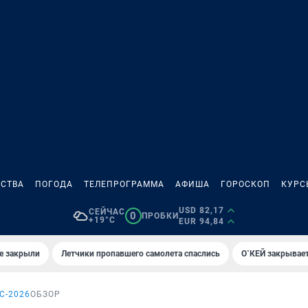
СТВА
ПОГОДА
ТЕЛЕПРОГРАММА
АФИША
ГОРОСКОП
КУРС
USD 82,17
СЕЙЧАС
0
ПРОБКИ
+19°C
EUR 94,84
е закрыли
Летчики пропавшего самолета спаслись
О`КЕЙ закрывает
С-2026
ОБЗОР