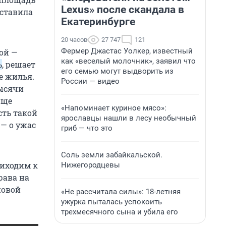
Lexus» после скандала в
оставила
Екатеринбурге
20 часов
27 747
121
Фермер Джастас Уолкер, известный
ой —
как «веселый молочник», заявил что
ь
, решает
его семью могут выдворить из
е жилья.
России — видео
тысячи
ище
«Напоминает куриное мясо»:
сть такой
ярославцы нашли в лесу необычный
— о ужас
гриб — что это
Соль земли забайкальской.
риходим к
Нижегородцевы
рава на
новой
«Не рассчитала силы»: 18-летняя
ужурка пыталась успокоить
трехмесячного сына и убила его