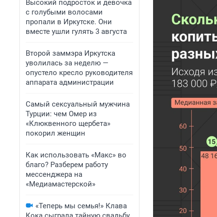
Высокий подросток и девочка
с голубыми волосами
пропали в Иркутске. Они
вместе ушли гулять 3 августа
Второй заммэра Иркутска
уволилась за неделю —
опустело кресло руководителя
аппарата администрации
Самый сексуальный мужчина
Турции: чем Омер из
«Клюквенного щербета»
покорил женщин
Как использовать «Макс» во
благо? Разберем работу
мессенджера на
«Медиамастерской»
«Теперь мы семья!» Клава
Кока сыграла тайную свадьбу