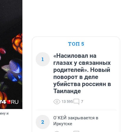
ТОП 5
«Насиловал на
1
глазах у связанных
родителей». Новый
поворот в деле
убийства россиян в
Таиланде
13 595
7
ину и
О`КЕЙ закрывается в
2
Иркутске