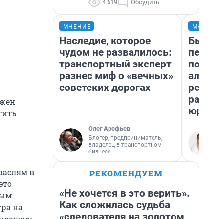
4 619
Обсудить
МНЕНИЕ
МНЕНИ
Наследие, которое
Был до
чудом не развалилось:
пенси
транспортный эксперт
повис
разнес миф о «вечных»
алиме
советских дорогах
реаль
разбо
лжен
юрист
тить
Олег Арефьев
Блогер, предприниматель,
владелец в транспортном
бизнесе
траслям в
РЕКОМЕНДУЕМ
это
«Не хочется в это верить».
ным
Как сложилась судьба
тра на
«следователя на золотом
я площадь