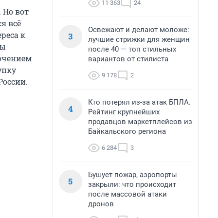
11 363
24
 Но вот
я всё
Освежают и делают моложе:
реса к
3
лучшие стрижки для женщин
ры
после 40 — топ стильных
очением
вариантов от стилиста
упку
9 178
2
России.
Кто потерял из-за атак БПЛА.
4
Рейтинг крупнейших
продавцов маркетплейсов из
Байкальского региона
6 284
3
Бушует пожар, аэропорты
5
закрыли: что происходит
после массовой атаки
дронов