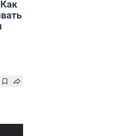
 Как
ывать
и