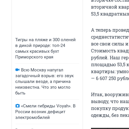
вторичной кварт
53,5 квадратных
А теперь прове
среднестатисти
Тигры на пляже и 300 оленей
все свои силы 
в дикой природе: топ-24
Стоимость квад
самых красивых бухт
Приморского края
рублей. Наш гер
площадью 53,5 
Всю Москву напугал
квартиры: умно
загадочный взрыв: его звук
— 6 607 250 рубл
слышали везде, а причина
неизвестна. Что это могло
быть
Итак, вооружив
выводу, что на
«Смели гибриды Voyah». В
покупку продук
России возник дефицит
одежды, без лека
электромобилей