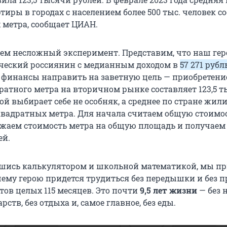
иры в городах с населением более 500 тыс. человек с
 метра, сообщает ЦИАН.
дем несложный эксперимент. Представим, что наш гер
ческий россиянин с медианным доходом в
57 271 рубл
и финансы направить на заветную цель — приобретени
ратного метра на вторичном рынке составляет 123,5 
ой выбирает себе не особняк, а среднее по стране жил
квадратных метра. Для начала считаем общую стоимо
жаем стоимость метра на общую площадь и получаем 
ей.
шись калькулятором и школьной математикой, мы п
шему герою придется трудиться без передышки и без п
тов целых 115 месяцев. Это почти
9,5 лет жизни
— без 
рств, без отдыха и, самое главное, без еды.