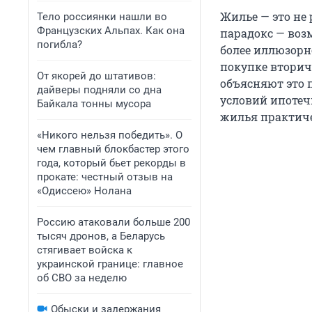
Жилье — это не 
Тело россиянки нашли во
Французских Альпах. Как она
парадокс — воз
погибла?
более иллюзорн
покупке вторич
От якорей до штативов:
объясняют это
дайверы подняли со дна
условий ипотеч
Байкала тонны мусора
жилья практиче
«Никого нельзя победить». О
чем главный блокбастер этого
года, который бьет рекорды в
прокате: честный отзыв на
«Одиссею» Нолана
Россию атаковали больше 200
тысяч дронов, а Беларусь
стягивает войска к
украинской границе: главное
об СВО за неделю
Обыски и задержания