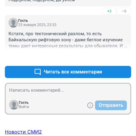
+3
–0
Гость
25 января 2025, 23:53
Кстати, про тектонический разлом, то есть 
Байкальскую рифтовую зону - даже беглое изучение 
темы дает интересные результаты для обывателя. И 
очень интересно посмотреть, где расположены 
+9
–0
остальные континентальные рифты. Например, для 
меня было открытием, что Чернобыльская АЭС 
располагалась именно в непосредственной близости 
Читать все комментарии
рифта, хоть и неактивного, Припятского прогиба. Тема 
стоит того, чтобы покопаться.
Гость
Отправить
Войти
Новости СМИ2