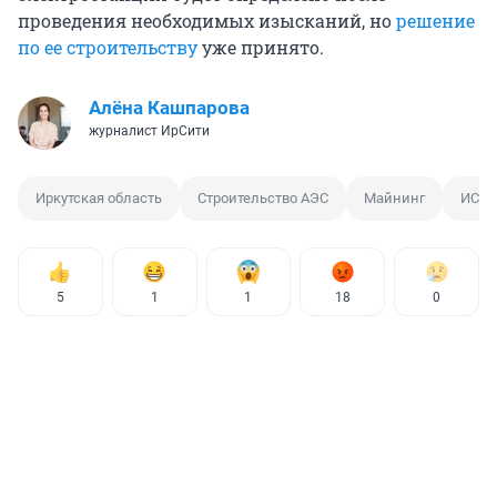
проведения необходимых изысканий, но
решение
по ее строительству
уже принято.
Алёна Кашпарова
журналист ИрСити
Иркутская область
Строительство АЭС
Майнинг
ИСЭМ
5
1
1
18
0