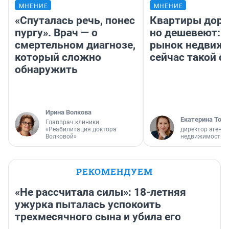
МНЕНИЕ
МНЕНИЕ
«Спуталась речь, понес
Квартиры дор
пургу». Врач — о
но дешевеют: 
смертельном диагнозе,
рынок недвиж
который сложно
сейчас такой 
обнаружить
Ирина Волкова
Екатерина Торо
Главврач клиники
«Реабилитация доктора
директор агентс
Волковой»
недвижимости
РЕКОМЕНДУЕМ
«Не рассчитала силы»: 18-летняя
ужурка пыталась успокоить
трехмесячного сына и убила его