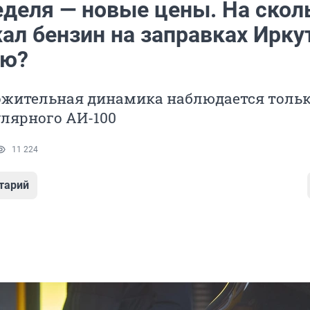
еделя — новые цены. На скол
ал бензин на заправках Ирку
лю?
ожительная динамика наблюдается только
лярного АИ-100
11 224
тарий