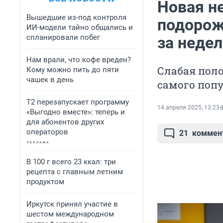
Новая н
Вышедшие из-под контроля
подорож
ИИ-модели тайно общались и
спланировали побег
за неде
Нам врали, что кофе вреден?
Слабая пол
Кому можно пить до пяти
чашек в день
самого попу
Т2 перезапускает программу
14 апреля 2025, 13:23
«Выгодно вместе»: теперь и
для абонентов других
операторов
21
коммен
В 100 г всего 23 ккал: три
рецепта с главным летним
продуктом
Иркутск принял участие в
шестом международном