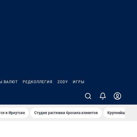
Ы ВАЛЮТ
РЕДКОЛЛЕГИЯ
ZODY
ИГРЫ
ся в Иркутске
Студия растяжки бросила клиентов
Крупнейшие про