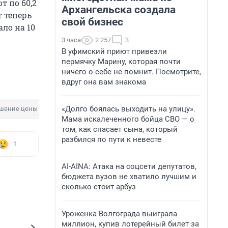
т по 60,2
Архангельска создала
т теперь
свой бизнес
ало на 10
3 часа
2 257
3
В уфимский приют привезли
пермячку Марину, которая почти
ничего о себе не помнит. Посмотрите,
вдруг она вам знакома
«Долго боялась выходить на улицу».
шение цены
Заправка
Мама искалеченного бойца СВО — о
том, как спасает сына, который
разбился по пути к невесте
1
AI-AINA: Атака на соцсети депутатов,
бюджета вузов не хватило лучшим и
сколько стоит арбуз
Уроженка Волгограда выиграла
миллион, купив лотерейный билет за