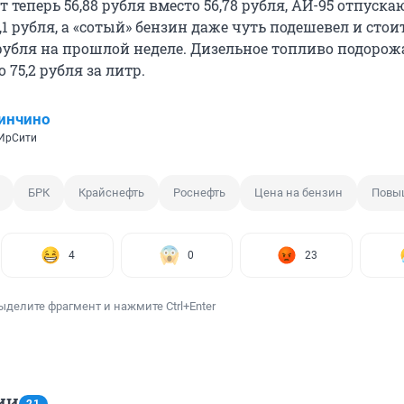
т теперь 56,88 рубля вместо 56,78 рубля, АИ-95 отпускаю
,1 рубля, а «сотый» бензин даже чуть подешевел и стои
1 рубля на прошлой неделе. Дизельное топливо подорож
о 75,2 рубля за литр.
инчино
 ИрСити
БРК
Крайснефть
Роснефть
Цена на бензин
Повы
4
0
23
ыделите фрагмент и нажмите Ctrl+Enter
ИИ