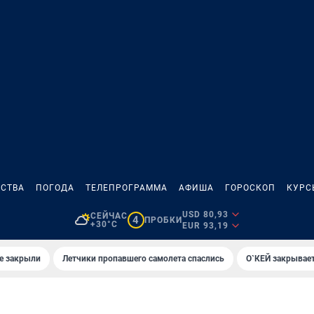
СТВА
ПОГОДА
ТЕЛЕПРОГРАММА
АФИША
ГОРОСКОП
КУРС
USD 80,93
СЕЙЧАС
4
ПРОБКИ
+30°C
EUR 93,19
е закрыли
Летчики пропавшего самолета спаслись
О`КЕЙ закрывает