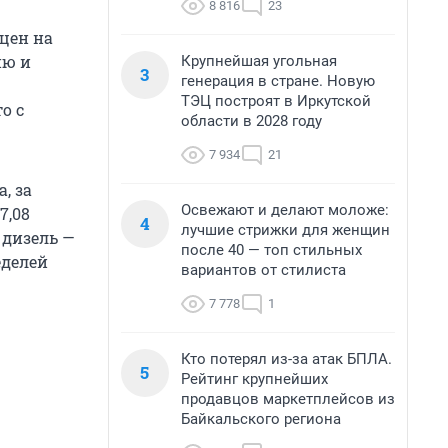
8 816
23
 цен на
ию и
Крупнейшая угольная
3
генерация в стране. Новую
ТЭЦ построят в Иркутской
то с
области в 2028 году
7 934
21
, за
Освежают и делают моложе:
7,08
4
лучшие стрижки для женщин
а дизель —
после 40 — топ стильных
еделей
вариантов от стилиста
7 778
1
Кто потерял из-за атак БПЛА.
5
Рейтинг крупнейших
продавцов маркетплейсов из
Байкальского региона