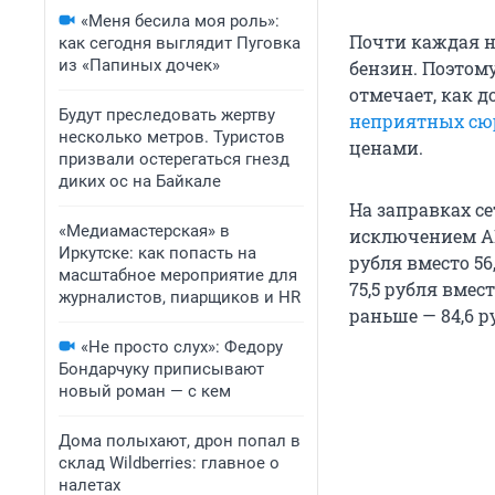
«Меня бесила моя роль»:
Почти каждая но
как сегодня выглядит Пуговка
из «Папиных дочек»
бензин. Поэтом
отмечает, как д
Будут преследовать жертву
неприятных сю
несколько метров. Туристов
ценами.
призвали остерегаться гнезд
диких ос на Байкале
На заправках се
«Медиамастерская» в
исключением АИ-
Иркутске: как попасть на
рубля вместо 56,
масштабное мероприятие для
75,5 рубля вмест
журналистов, пиарщиков и HR
раньше — 84,6 р
«Не просто слух»: Федору
Бондарчуку приписывают
новый роман — с кем
Дома полыхают, дрон попал в
склад Wildberries: главное о
налетах