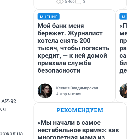
5 466
3
МНЕНИЕ
МНЕНИ
Мой банк меня
«Поку
бережет. Журналист
мешке
хотела снять 200
предп
тысяч, чтобы погасить
расска
кредит, — к ней домой
самом
приехала служба
бизне
безопасности
дешев
Ксения Владимирская
Автор мнения
 АИ-92
, а
РЕКОМЕНДУЕМ
«Мы начали в самое
нестабильное время»: как
орожал на
многодетная мама из