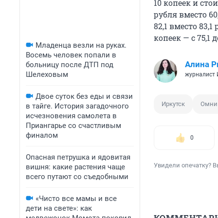
10 копеек и стои
рубля вместо 60
82,1 вместо 83,
копеек — с 75,1 д
Младенца везли на руках.
Восемь человек попали в
Алина Р
больницу после ДТП под
Шелеховым
журналист
Двое суток без еды и связи
Иркутск
Омни
в тайге. История загадочного
исчезновения самолета в
Приангарье со счастливым
финалом
0
Опасная петрушка и ядовитая
Увидели опечатку? В
вишня: какие растения чаще
всего путают со съедобными
«Чисто все мамы и все
дети на свете»: как
КОММЕНТАР