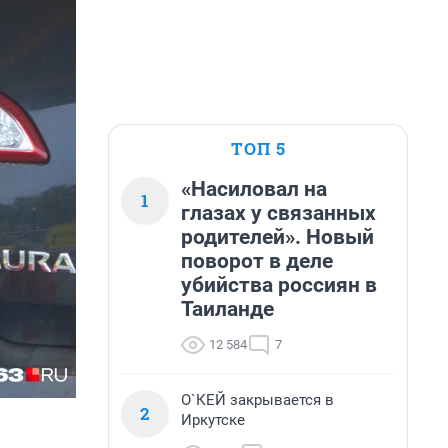
ТОП 5
«Насиловал на
1
глазах у связанных
родителей». Новый
поворот в деле
убийства россиян в
Таиланде
12 584
7
О`КЕЙ закрывается в
2
Иркутске