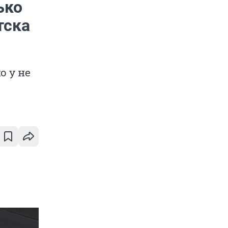
ько
тска
 у не