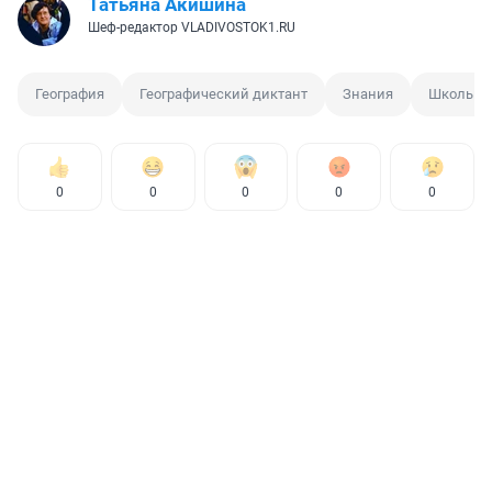
Татьяна Акишина
Шеф-редактор VLADIVOSTOK1.RU
География
Географический диктант
Знания
Школьны
0
0
0
0
0