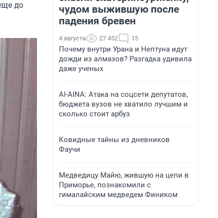
еще до
чудом выжившую после
падения бревен
4 августа
27 452
15
Почему внутри Урана и Нептуна идут
дожди из алмазов? Разгадка удивила
даже ученых
AI-AINA: Атака на соцсети депутатов,
бюджета вузов не хватило лучшим и
сколько стоит арбуз
Ковидные тайны из дневников
Фаучи
Медведицу Майю, жившую на цепи в
Приморье, познакомили с
гималайским медведем Фиником