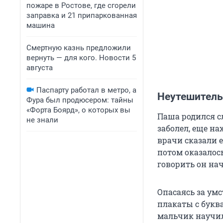
пожаре в Ростове, где сгорели
заправка и 21 припаркованная
машина
Смертную казнь предложили
вернуть — для кого. Новости 5
августа
Паспарту работал в метро, а
Неутешитель
Фура был продюсером: тайны
«Форта Боярд», о которых вы
Паша родился 
не знали
заболел, еще на
врачи сказали е
потом оказалось
говорить он нач
Опасаясь за умс
плакаты с букв
мальчик научил