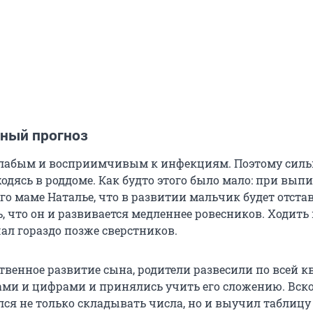
ный прогноз
слабым и восприимчивым к инфекциям. Поэтому силь
ходясь в роддоме. Как будто этого было мало: при вып
го маме Наталье, что в развитии мальчик будет отстав
, что он и развивается медленнее ровесников. Ходить
ал гораздо позже сверстников.
твенное развитие сына, родители развесили по всей к
ами и цифрами и принялись учить его сложению. Вск
ся не только складывать числа, но и выучил таблицу