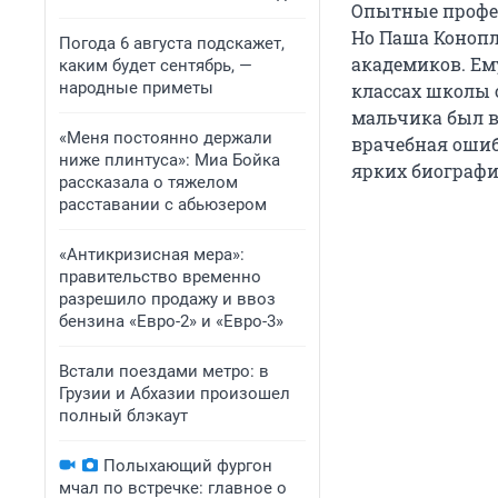
Опытные профес
Но Паша Конопл
Погода 6 августа подскажет,
академиков. Ему
каким будет сентябрь, —
народные приметы
классах школы 
мальчика был в
«Меня постоянно держали
врачебная ошибк
ниже плинтуса»: Миа Бойка
ярких биографи
рассказала о тяжелом
расставании с абьюзером
«Антикризисная мера»:
правительство временно
разрешило продажу и ввоз
бензина «Евро-2» и «Евро-3»
Встали поездами метро: в
Грузии и Абхазии произошел
полный блэкаут
Полыхающий фургон
мчал по встречке: главное о