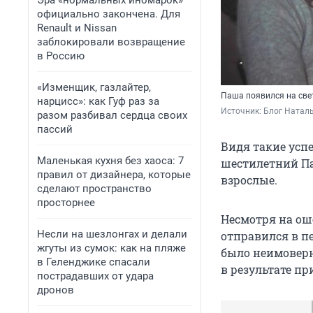
Эра «нормальных иномарок»
официально закончена. Для
Renault и Nissan
заблокировали возвращение
в Россию
«Изменщик, газлайтер,
Паша появился на све
нарцисс»: как Гуф раз за
Источник: 
Блог Натал
разом разбивал сердца своих
пассий
Видя такие успе
Маленькая кухня без хаоса: 7
шестилетний Па
правил от дизайнера, которые
взрослые.
сделают пространство
просторнее
Несмотря на ош
Несли на шезлонгах и делали
отправился в пе
жгуты из сумок: как на пляже
было неимоверн
в Геленджике спасали
в результате пр
пострадавших от удара
дронов