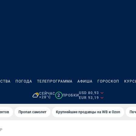
СТВА
ПОГОДА
ТЕЛЕПРОГРАММА
АФИША
ГОРОСКОП
КУРС
USD 80,93
СЕЙЧАС
2
ПРОБКИ
+28°C
EUR 93,19
ентов
Пропал самолет
Крупнейшие продавцы на WB и Ozon
Поч
ОР