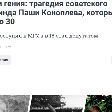
 гения: трагедия советского
инда Паши Коноплева, котор
о 30
поступил в МГУ, а в 18 стал депутатом
1 779
ария