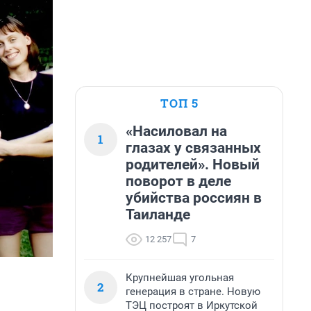
ТОП 5
«Насиловал на
1
глазах у связанных
родителей». Новый
поворот в деле
убийства россиян в
Таиланде
12 257
7
Крупнейшая угольная
2
генерация в стране. Новую
ТЭЦ построят в Иркутской