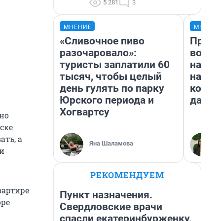
5 281
3
МНЕНИЕ
МНЕНИ
«Сливочное пиво
Прода
разочаровало»:
возьм
туристы заплатили 60
нам г
тысяч, чтобы целый
налог
день гулять по парку
косне
Юрского периода и
даже 
Хогвартсу
но
иске
ать, а
Яна Шаламова
 и
РЕКОМЕНДУЕМ
вартире
Пункт назначения.
оре
Свердловские врачи
спасли екатеринбурженку,