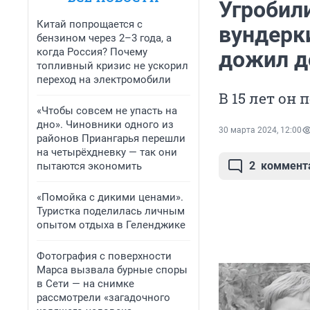
Угробили
Китай попрощается с
вундерк
бензином через 2–3 года, а
когда Россия? Почему
дожил д
топливный кризис не ускорил
переход на электромобили
В 15 лет он 
«Чтобы совсем не упасть на
дно». Чиновники одного из
30 марта 2024, 12:00
районов Приангарья перешли
на четырёхдневку — так они
2
коммент
пытаются экономить
«Помойка с дикими ценами».
Туристка поделилась личным
опытом отдыха в Геленджике
Фотография с поверхности
Марса вызвала бурные споры
в Сети — на снимке
рассмотрели «загадочного