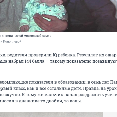
т в технической московской семье
ьи Коноплевой
хи, родители проверили IQ ребенка. Результат их оша
ша набрал 144 балла — такому показателю позавидую
еломляющие показатели в образовании, в семь лет П
рвый класс, как и все остальные дети. Правда, на уро
о скучно. К тому же мальчик начал раздражать учит
иносил в дневнике то двойки, то колы.