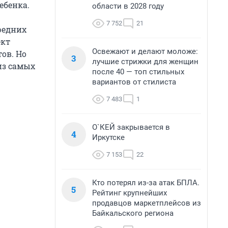
ебенка.
области в 2028 году
7 752
21
средних
ект
Освежают и делают моложе:
ов. Но
3
лучшие стрижки для женщин
из самых
после 40 — топ стильных
вариантов от стилиста
7 483
1
О`КЕЙ закрывается в
4
Иркутске
7 153
22
Кто потерял из-за атак БПЛА.
5
Рейтинг крупнейших
продавцов маркетплейсов из
Байкальского региона