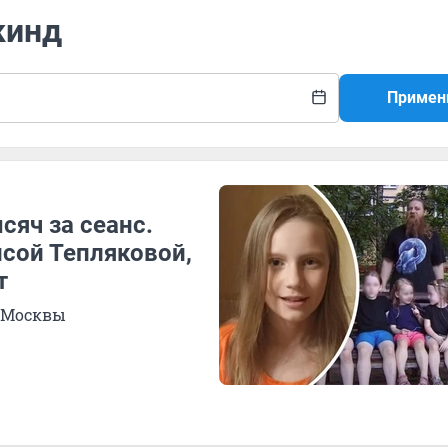
кинд
Примен
сяч за сеанс.
исой Тепляковой,
т
 Москвы