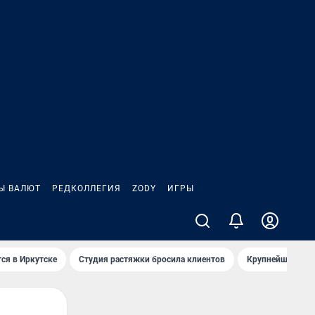
Ы ВАЛЮТ
РЕДКОЛЛЕГИЯ
ZODY
ИГРЫ
ся в Иркутске
Студия растяжки бросила клиентов
Крупнейшие про