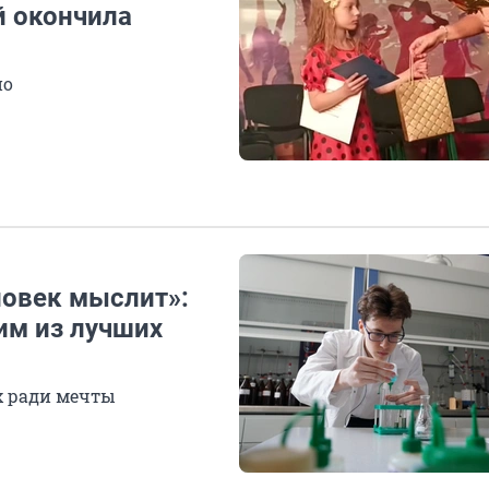
й окончила
но
ловек мыслит»:
им из лучших
х ради мечты