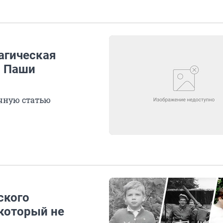
рагическая
а Паши
учную статью
ского
который не