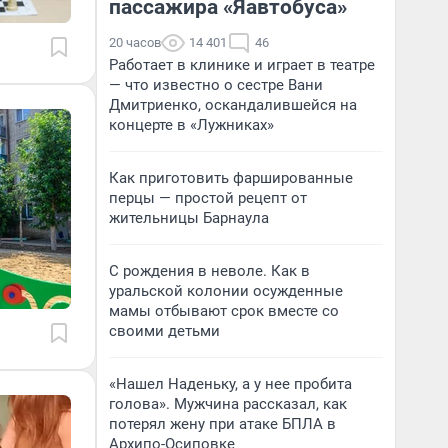
пассажира «Яавтобуса»
20 часов
14 401
46
Работает в клинике и играет в театре
— что известно о сестре Вани
Дмитриенко, оскандалившейся на
концерте в «Лужниках»
Как приготовить фаршированные
перцы — простой рецепт от
жительницы Барнаула
С рождения в неволе. Как в
уральской колонии осужденные
мамы отбывают срок вместе со
своими детьми
«Нашел Наденьку, а у нее пробита
голова». Мужчина рассказал, как
потерял жену при атаке БПЛА в
Архипо-Осиповке