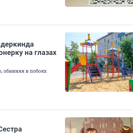
ндеркинда
нерку на глазах
, обвиняя в побоях
Сестра