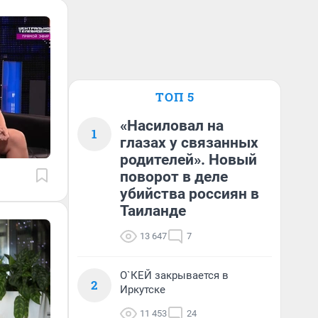
ТОП 5
«Насиловал на
1
глазах у связанных
родителей». Новый
поворот в деле
убийства россиян в
Таиланде
13 647
7
О`КЕЙ закрывается в
2
Иркутске
11 453
24