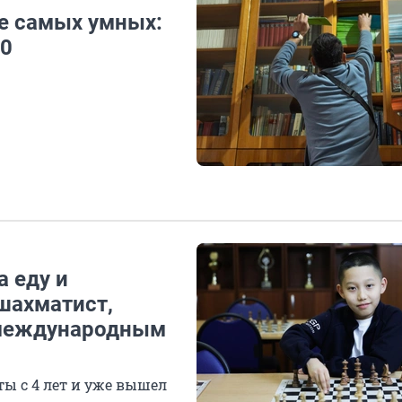
же самых умных:
10
а еду и
шахматист,
международным
ы с 4 лет и уже вышел