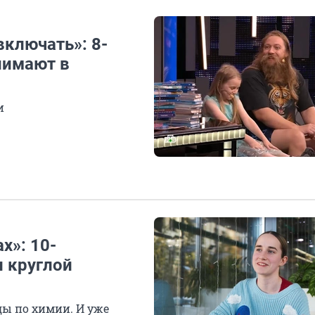
включать»: 8-
нимают в
и
х»: 10-
и круглой
ы по химии. И уже