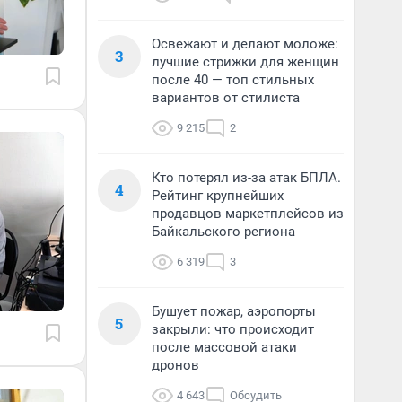
Освежают и делают моложе:
3
лучшие стрижки для женщин
после 40 — топ стильных
вариантов от стилиста
9 215
2
Кто потерял из-за атак БПЛА.
4
Рейтинг крупнейших
продавцов маркетплейсов из
Байкальского региона
6 319
3
Бушует пожар, аэропорты
5
закрыли: что происходит
после массовой атаки
дронов
4 643
Обсудить