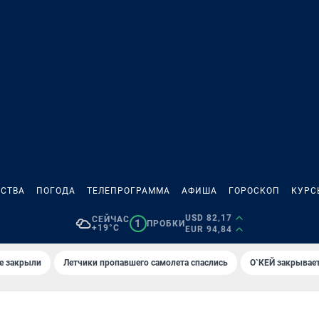
СТВА
ПОГОДА
ТЕЛЕПРОГРАММА
АФИША
ГОРОСКОП
КУРС
USD 82,17
СЕЙЧАС
1
ПРОБКИ
+19°C
EUR 94,84
е закрыли
Летчики пропавшего самолета спаслись
О`КЕЙ закрывает