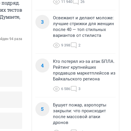
11 940
26
 подряд.
их тестов
Думаете,
Освежают и делают моложе:
3
лучшие стрижки для женщин
после 40 — топ стильных
вариантов от стилиста
йден 94 раза
9 398
2
Кто потерял из-за атак БПЛА.
4
Рейтинг крупнейших
продавцов маркетплейсов из
Байкальского региона
6 586
3
Бушует пожар, аэропорты
5
закрыли: что происходит
после массовой атаки
дронов