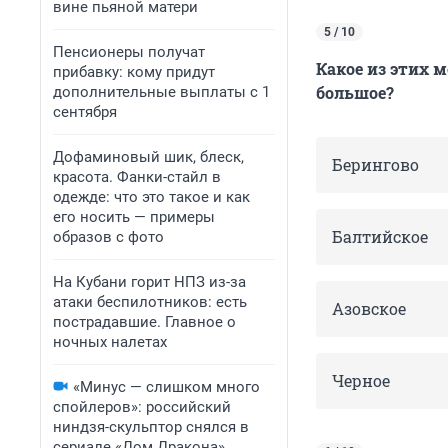
вине пьяной матери
5 / 10
Пенсионеры получат
Какое из этих 
прибавку: кому придут
большое?
дополнительные выплаты с 1
сентября
Дофаминовый шик, блеск,
Берингово
красота. Фанки-стайл в
одежде: что это такое и как
его носить — примеры
Балтийское
образов с фото
На Кубани горит НПЗ из-за
атаки беспилотников: есть
Азовское
пострадавшие. Главное о
ночных налетах
Черное
«Минус — слишком много
спойлеров»: российский
ниндзя-скульптор снялся в
сериале «Дом Дракона».