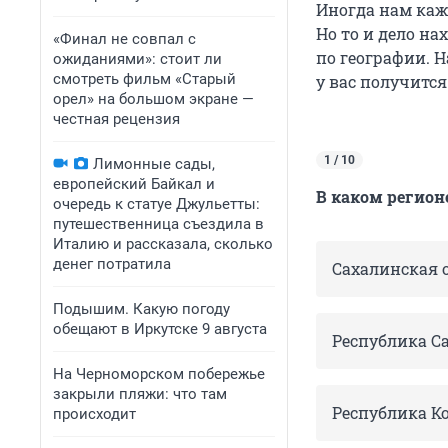
Иногда нам каже
Но то и дело на
«Финал не совпал с
по географии. 
ожиданиями»: стоит ли
смотреть фильм «Старый
у вас получится
орел» на большом экране —
честная рецензия
1 / 10
Лимонные сады,
европейский Байкал и
В каком регион
очередь к статуе Джульетты:
путешественница съездила в
Италию и рассказала, сколько
денег потратила
Сахалинская 
Подышим. Какую погоду
обещают в Иркутске 9 августа
Республика Са
На Черноморском побережье
закрыли пляжи: что там
Республика К
происходит