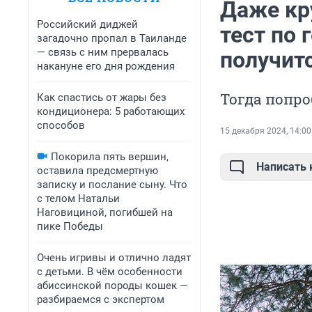
Даже кр
Российский диджей
тест по 
загадочно пропал в Таиланде
— связь с ним прервалась
получит
накануне его дня рождения
Тогда попро
Как спастись от жары без
кондиционера: 5 работающих
способов
15 декабря 2024, 14:00
Покорила пять вершин,
Написать
оставила предсмертную
записку и послание сыну. Что
с телом Натальи
Наговициной, погибшей на
пике Победы
Очень игривы и отлично ладят
с детьми. В чём особенности
абиссинской породы кошек —
разбираемся с экспертом