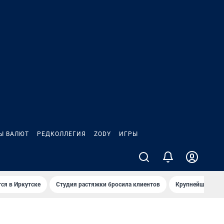
Ы ВАЛЮТ
РЕДКОЛЛЕГИЯ
ZODY
ИГРЫ
ся в Иркутске
Студия растяжки бросила клиентов
Крупнейшие про