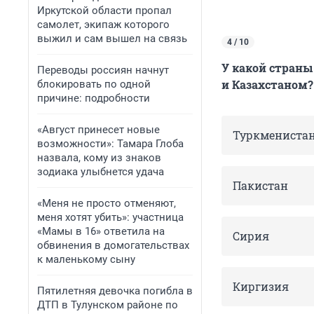
Иркутской области пропал
самолет, экипаж которого
выжил и сам вышел на связь
4 / 10
⁠У какой стран
Переводы россиян начнут
и Казахстаном?
блокировать по одной
причине: подробности
«Август принесет новые
Туркмениста
возможности»: Тамара Глоба
назвала, кому из знаков
зодиака улыбнется удача
Пакистан
«Меня не просто отменяют,
меня хотят убить»: участница
«Мамы в 16» ответила на
Сирия
обвинения в домогательствах
к маленькому сыну
Киргизия
Пятилетняя девочка погибла в
ДТП в Тулунском районе по