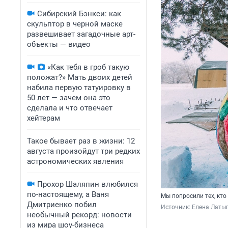
Сибирский Бэнкси: как
скульптор в черной маске
развешивает загадочные арт-
объекты — видео
«Как тебя в гроб такую
положат?» Мать двоих детей
набила первую татуировку в
50 лет — зачем она это
сделала и что отвечает
хейтерам
Такое бывает раз в жизни: 12
августа произойдут три редких
астрономических явления
Прохор Шаляпин влюбился
по-настоящему, а Ваня
Мы попросили тех, кто 
Дмитриенко побил
Источник: 
Елена Латы
необычный рекорд: новости
из мира шоу-бизнеса