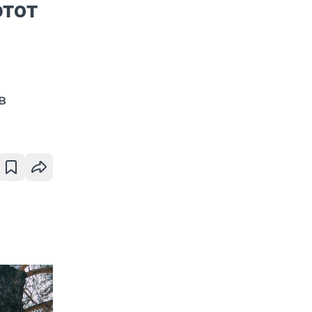
этот
в