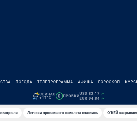
СТВА
ПОГОДА
ТЕЛЕПРОГРАММА
АФИША
ГОРОСКОП
КУРС
USD 82,17
СЕЙЧАС
0
ПРОБКИ
+17°C
EUR 94,84
е закрыли
Летчики пропавшего самолета спаслись
О`КЕЙ закрывает