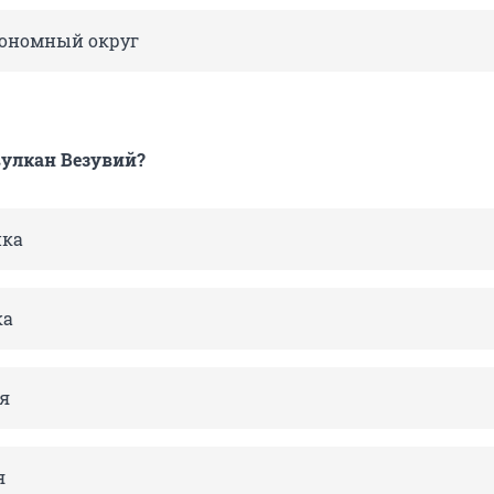
тономный округ
вулкан Везувий?
ка
ка
я
я