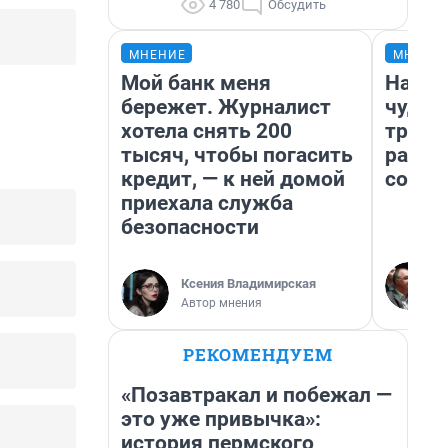
4 780
Обсудить
МНЕНИЕ
МНЕНИ
Мой банк меня
Насле
бережет. Журналист
чудом
хотела снять 200
транс
тысяч, чтобы погасить
разне
кредит, — к ней домой
совет
приехала служба
безопасности
Ксения Владимирская
Автор мнения
РЕКОМЕНДУЕМ
«Позавтракал и побежал —
это уже привычка»:
история пермского