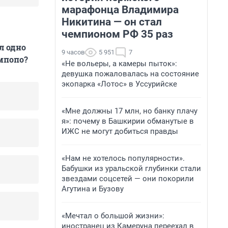
марафонца Владимира
Никитина — он стал
чемпионом РФ 35 раз
л одно
9 часов
5 951
7
импопо?
«Не вольеры, а камеры пыток»:
девушка пожаловалась на состояние
экопарка «Лотос» в Уссурийске
«Мне должны 17 млн, но банку плачу
я»: почему в Башкирии обманутые в
ИЖС не могут добиться правды
«Нам не хотелось популярности».
Бабушки из уральской глубинки стали
звездами соцсетей — они покорили
Агутина и Бузову
«Мечтал о большой жизни»:
иностранец из Камеруна переехал в