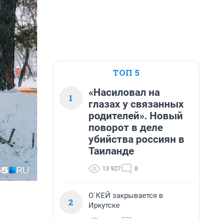
ТОП 5
«Насиловал на
1
глазах у связанных
родителей». Новый
поворот в деле
убийства россиян в
Таиланде
13 927
8
О`КЕЙ закрывается в
2
Иркутске