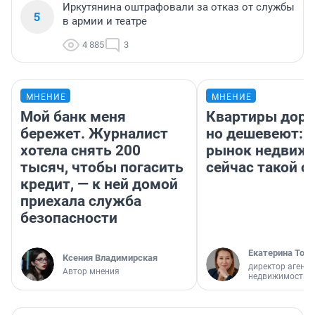
Иркутянина оштрафовали за отказ от службы
5
в армии и театре
4 885
3
МНЕНИЕ
МНЕНИЕ
Мой банк меня
Квартиры дор
бережет. Журналист
но дешевеют: 
хотела снять 200
рынок недвиж
тысяч, чтобы погасить
сейчас такой 
кредит, — к ней домой
приехала служба
безопасности
Екатерина Торо
Ксения Владимирская
директор агентс
Автор мнения
недвижимости