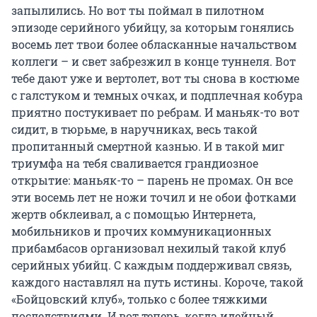
запылились. Но вот ты поймал в пилотном
эпизоде серийного убийцу, за которым гонялись
восемь лет твои более обласканные начальством
коллеги – и свет забрезжил в конце туннеля. Вот
тебе дают уже и вертолет, вот ты снова в костюме
с галстуком и темных очках, и подплечная кобура
приятно постукивает по ребрам. И маньяк-то вот
сидит, в тюрьме, в наручниках, весь такой
пропитанный смертной казнью. И в такой миг
триумфа на тебя сваливается грандиозное
открытие: маньяк-то – парень не промах. Он все
эти восемь лет не ножи точил и не обои фотками
жертв обклеивал, а с помощью Интернета,
мобильников и прочих коммуникационных
прибамбасов организовал нехилый такой клуб
серийных убийц. С каждым поддерживал связь,
каждого наставлял на путь истины. Короче, такой
«Бойцовский клуб», только с более тяжкими
последствиями. И вот теперь, когда идейный