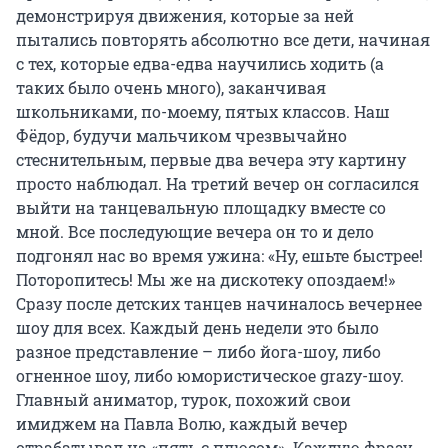
демонстрируя движения, которые за ней
пытались повторять абсолютно все дети, начиная
с тех, которые едва-едва научились ходить (а
таких было очень много), заканчивая
школьниками, по-моему, пятых классов. Наш
Фёдор, будучи мальчиком чрезвычайно
стеснительным, первые два вечера эту картину
просто наблюдал. На третий вечер он согласился
выйти на танцевальную площадку вместе со
мной. Все последующие вечера он то и дело
подгонял нас во время ужина: «Ну, ешьте быстрее!
Поторопитесь! Мы же на дискотеку опоздаем!»
Сразу после детских танцев начиналось вечернее
шоу для всех. Каждый день недели это было
разное представление – либо йога-шоу, либо
огненное шоу, либо юмористическое grazy-шоу.
Главный аниматор, турок, похожий свои
имиджем на Павла Волю, каждый вечер
отрабатывал на «пять с плюсом». Каждую фразу,