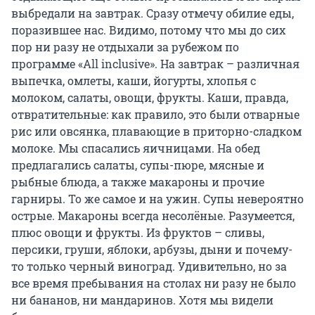
выбредали на завтрак. Сразу отмечу обилие еды,
поразившее нас. Видимо, потому что мы до сих
пор ни разу не отдыхали за рубежом по
программе «All inclusive». На завтрак – различная
выпечка, омлеты, каши, йогурты, хлопья с
молоком, салаты, овощи, фрукты. Каши, правда,
отвратительные: как правило, это были отварные
рис или овсянка, плавающие в приторно-сладком
молоке. Мы спасались яичницами. На обед
предлагались салаты, супы-пюре, мясные и
рыбные блюда, а также макароны и прочие
гарниры. То же самое и на ужин. Супы невероятно
острые. Макароны всегда несолёные. Разумеется,
плюс овощи и фрукты. Из фруктов – сливы,
персики, груши, яблоки, арбузы, дыни и почему-
то только черный виноград. Удивительно, но за
все время пребывания на столах ни разу не было
ни бананов, ни мандаринов. Хотя мы видели