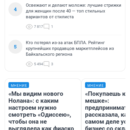
Освежают и делают моложе: лучшие стрижки
4
для женщин после 40 — топ стильных
вариантов от стилиста
7 817
1
Кто потерял из-за атак БПЛА. Рейтинг
5
крупнейших продавцов маркетплейсов из
Байкальского региона
5 494
3
МНЕНИЕ
МНЕНИЕ
«Мы видим нового
«Покупаешь ко
Нолана»: с каким
мешке»:
настроем нужно
предпринимат
смотреть «Одиссею»,
рассказала, как
чтобы она не
самом деле ус
выглядела как фиаско
бизнес со скл