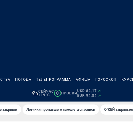
СТВА
ПОГОДА
ТЕЛЕПРОГРАММА
АФИША
ГОРОСКОП
КУРС
USD 82,17
СЕЙЧАС
0
ПРОБКИ
+19°C
EUR 94,84
е закрыли
Летчики пропавшего самолета спаслись
О`КЕЙ закрывает