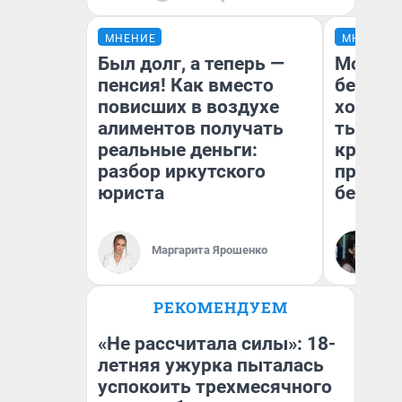
МНЕНИЕ
МНЕНИЕ
Был долг, а теперь —
Мой ба
пенсия! Как вместо
береже
повисших в воздухе
хотела 
алиментов получать
тысяч,
реальные деньги:
кредит,
разбор иркутского
приеха
юриста
безопа
Кс
Маргарита Ярошенко
Ав
РЕКОМЕНДУЕМ
«Не рассчитала силы»: 18-
летняя ужурка пыталась
успокоить трехмесячного