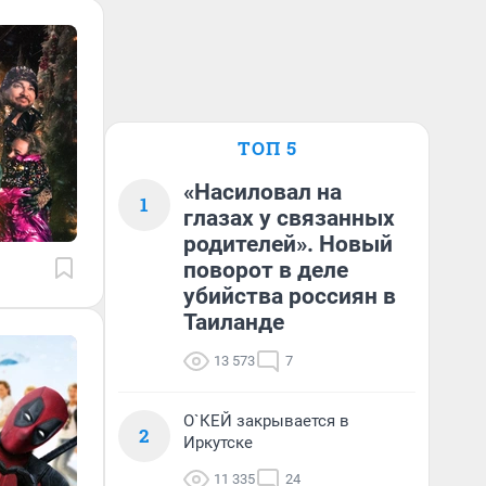
ТОП 5
«Насиловал на
1
глазах у связанных
родителей». Новый
поворот в деле
убийства россиян в
Таиланде
13 573
7
О`КЕЙ закрывается в
2
Иркутске
11 335
24