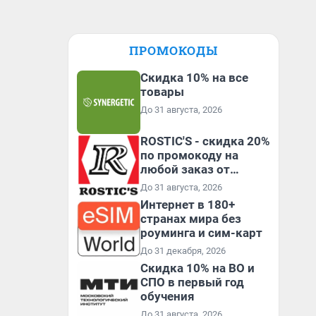
ПРОМОКОДЫ
Скидка 10% на все
товары
До 31 августа, 2026
ROSTIC'S - скидка 20%
по промокоду на
любой заказ от
3199₽!
До 31 августа, 2026
Интернет в 180+
странах мира без
роуминга и сим-карт
До 31 декабря, 2026
Скидка 10% на ВО и
СПО в первый год
обучения
До 31 августа, 2026