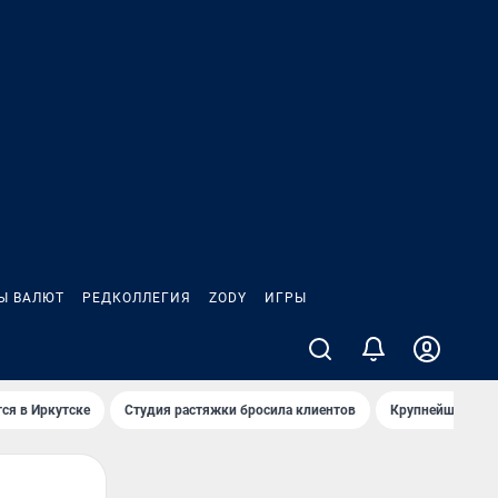
Ы ВАЛЮТ
РЕДКОЛЛЕГИЯ
ZODY
ИГРЫ
ся в Иркутске
Студия растяжки бросила клиентов
Крупнейшие про