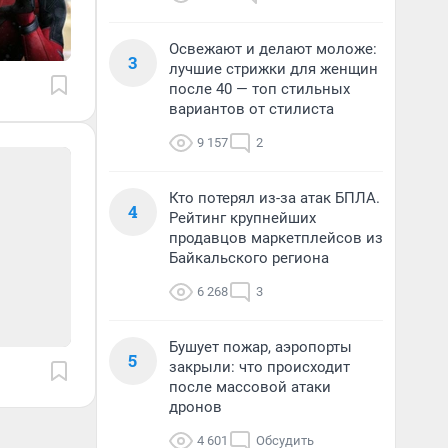
Освежают и делают моложе:
3
лучшие стрижки для женщин
после 40 — топ стильных
вариантов от стилиста
9 157
2
Кто потерял из-за атак БПЛА.
4
Рейтинг крупнейших
продавцов маркетплейсов из
Байкальского региона
6 268
3
Бушует пожар, аэропорты
5
закрыли: что происходит
после массовой атаки
дронов
4 601
Обсудить