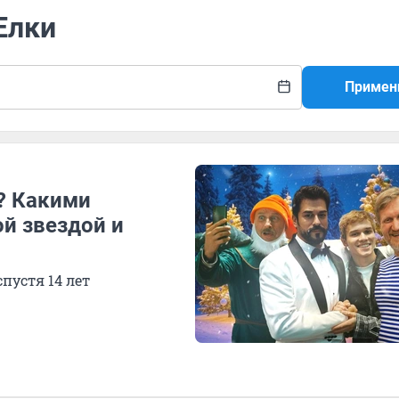
Елки
Примен
? Какими
ой звездой и
пустя 14 лет