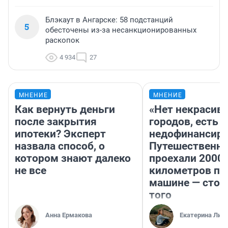
Блэкаут в Ангарске: 58 подстанций
5
обесточены из-за несанкционированных
раскопок
4 934
27
МНЕНИЕ
МНЕНИЕ
Как вернуть деньги
«Нет некрасив
после закрытия
городов, есть
ипотеки? Эксперт
недофинансиро
назвала способ, о
Путешественн
котором знают далеко
проехали 2000
не все
километров по 
машине — стои
того
Анна Ермакова
Екатерина Лит