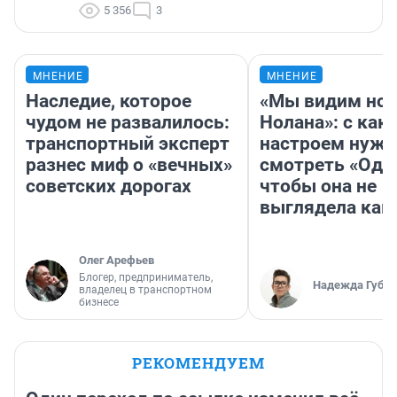
5 356
3
МНЕНИЕ
МНЕНИЕ
Наследие, которое
«Мы видим нов
чудом не развалилось:
Нолана»: с как
транспортный эксперт
настроем нужн
разнес миф о «вечных»
смотреть «Оди
советских дорогах
чтобы она не
выглядела как
Олег Арефьев
Блогер, предприниматель,
Надежда Губар
владелец в транспортном
бизнесе
РЕКОМЕНДУЕМ