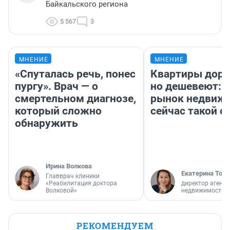
Байкальского региона
5 567
3
МНЕНИЕ
МНЕНИЕ
«Спуталась речь, понес
Квартиры дор
пургу». Врач — о
но дешевеют: 
смертельном диагнозе,
рынок недвиж
который сложно
сейчас такой 
обнаружить
Ирина Волкова
Екатерина Торо
Главврач клиники
«Реабилитация доктора
директор агентс
Волковой»
недвижимости
РЕКОМЕНДУЕМ