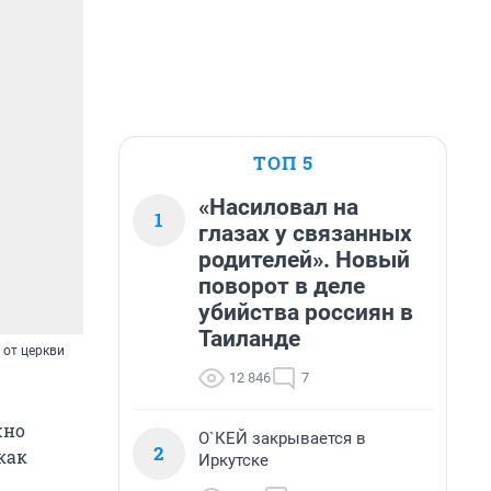
ТОП 5
«Насиловал на
1
глазах у связанных
родителей». Новый
поворот в деле
убийства россиян в
Таиланде
 от церкви
12 846
7
жно
О`КЕЙ закрывается в
2
как
Иркутске