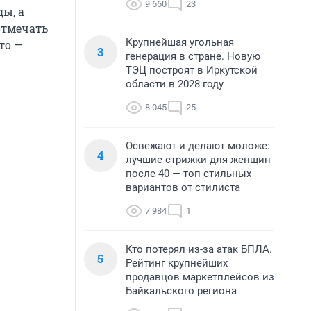
9 660
23
ды, а
отмечать
Крупнейшая угольная
то —
3
генерация в стране. Новую
ТЭЦ построят в Иркутской
области в 2028 году
8 045
25
Освежают и делают моложе:
4
лучшие стрижки для женщин
после 40 — топ стильных
вариантов от стилиста
7 984
1
Кто потерял из-за атак БПЛА.
5
Рейтинг крупнейших
продавцов маркетплейсов из
Байкальского региона