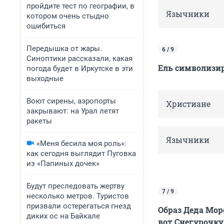
пройдите тест по географии, в
Язычники
котором очень стыдно
ошибиться
Передышка от жары.
6 / 9
Синоптики рассказали, какая
Ель символизир
погода будет в Иркутске в эти
выходные
Воют сирены, аэропорты
Христиане
закрывают: на Урал летят
ракеты
Язычники
«Меня бесила моя роль»:
как сегодня выглядит Пуговка
из «Папиных дочек»
Будут преследовать жертву
7 / 9
несколько метров. Туристов
призвали остерегаться гнезд
Образ Деда Мор
диких ос на Байкале
вот Снегурочку