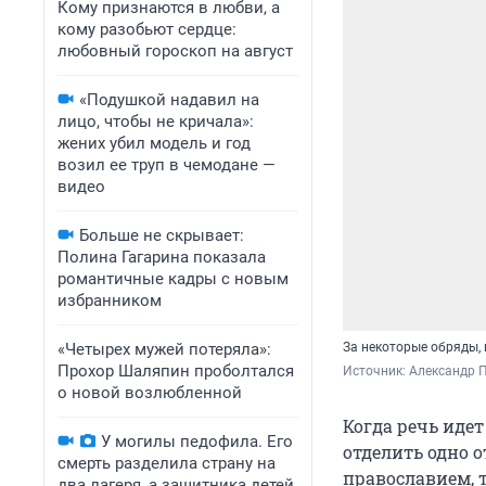
Кому признаются в любви, а
кому разобьют сердце:
любовный гороскоп на август
«Подушкой надавил на
лицо, чтобы не кричала»:
жених убил модель и год
возил ее труп в чемодане —
видео
Больше не скрывает:
Полина Гагарина показала
романтичные кадры с новым
избранником
«Четырех мужей потеряла»:
За некоторые обряды, 
Прохор Шаляпин проболтался
Источник: 
Александр П
о новой возлюбленной
Когда речь идет
У могилы педофила. Его
отделить одно 
смерть разделила страну на
православием, 
два лагеря, а защитника детей