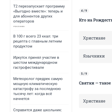
Т2 перезапускает программу
«Выгодно вместе»: теперь и
4 / 9
для абонентов других
Кто на Рождест
операторов
В 100 г всего 23 ккал: три
Христиане
рецепта с главным летним
продуктом
Язычники
Иркутск принял участие в
шестом международном
гастрофестивале
5 / 9
Метеоролог предрек самую
Святки — такое
мощную климатическую
катастрофу за последнюю
тысячу лет: когда всё
начнется
Христиане
Справится даже школьник: