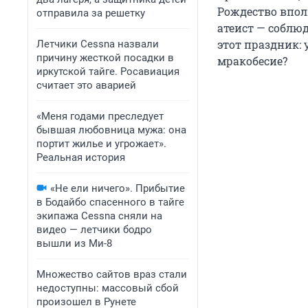
Рождество вполн
отправила за решетку
атеист — соблю
этот праздник: 
Летчики Cessna назвали
причину жесткой посадки в
мракобесие?
иркутской тайге. Росавиация
считает это аварией
«Меня годами преследует
бывшая любовница мужа: она
портит жилье и угрожает».
Реальная история
«Не ели ничего». Прибытие
в Бодайбо спасенного в тайге
экипажа Cessna сняли на
видео — летчики бодро
вышли из Ми-8
Множество сайтов враз стали
недоступны: массовый сбой
произошел в Рунете