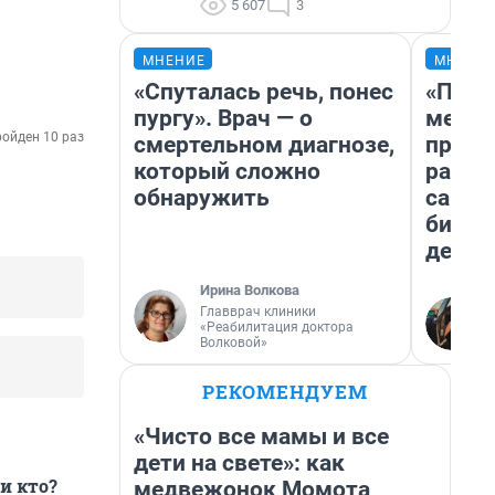
5 607
3
МНЕНИЕ
МНЕНИ
«Спуталась речь, понес
«Поку
пургу». Врач — о
мешке
ойден 10 раз
смертельном диагнозе,
предп
который сложно
расска
обнаружить
самом
бизне
дешев
Ирина Волкова
Главврач клиники
«Реабилитация доктора
Волковой»
РЕКОМЕНДУЕМ
«Чисто все мамы и все
дети на свете»: как
и кто?
медвежонок Момота