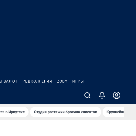
Ы ВАЛЮТ
РЕДКОЛЛЕГИЯ
ZODY
ИГРЫ
ся в Иркутске
Студия растяжки бросила клиентов
Крупнейшие про