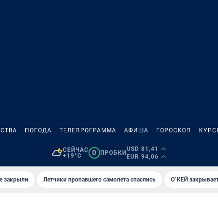
СТВА
ПОГОДА
ТЕЛЕПРОГРАММА
АФИША
ГОРОСКОП
КУРС
USD 81,41
СЕЙЧАС
0
ПРОБКИ
+19°C
EUR 94,06
е закрыли
Летчики пропавшего самолета спаслись
О`КЕЙ закрывает