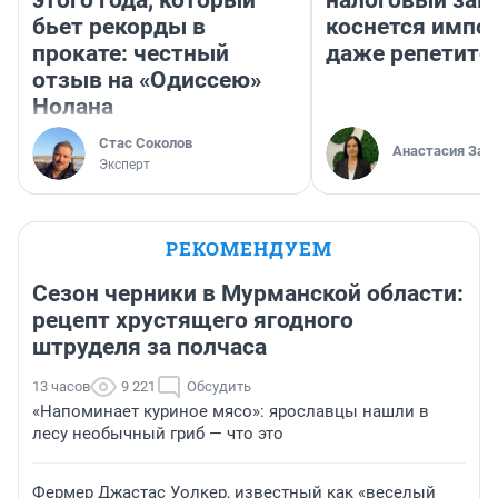
этого года, который
налоговый зако
бьет рекорды в
коснется импор
прокате: честный
даже репетито
отзыв на «Одиссею»
Нолана
Стас Соколов
Анастасия Зав
Эксперт
РЕКОМЕНДУЕМ
Сезон черники в Мурманской области:
рецепт хрустящего ягодного
штруделя за полчаса
13 часов
9 221
Обсудить
«Напоминает куриное мясо»: ярославцы нашли в
лесу необычный гриб — что это
Фермер Джастас Уолкер, известный как «веселый