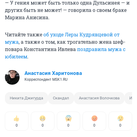
— У гения может быть только одна Дульсинея — и
других быть не может! — говорила о своем браке
Марина Анисина.
Читайте также
об уходе Леры Кудрявцевой от
мужа
, а также о том, как трогательно жена шеф-
повара Константина Ивлева
поздравила мужа с
юбилеем
.
Анастасия Харитонова
Корреспондент MSK1.RU
Никита Джигурда
Скандал
Анастасия Волочкова
Ист
0
0
0
0
0