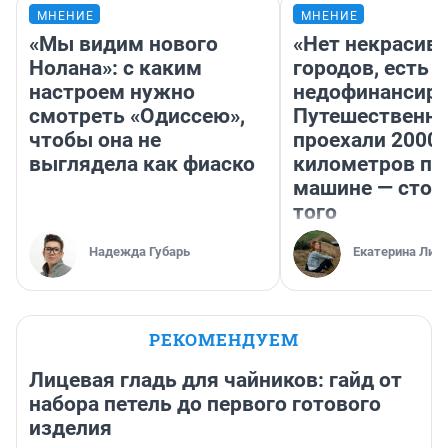
МНЕНИЕ
МНЕНИЕ
«Мы видим нового
«Нет некрасив
Нолана»: с каким
городов, есть
настроем нужно
недофинансиро
смотреть «Одиссею»,
Путешественн
чтобы она не
проехали 2000
выглядела как фиаско
километров по 
машине — стои
того
Надежда Губарь
Екатерина Лит
РЕКОМЕНДУЕМ
Лицевая гладь для чайников: гайд от
набора петель до первого готового
изделия