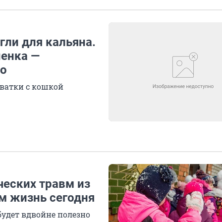
гли для кальяна.
ненка —
ео
хватки с кошкой
ческих травм из
м жизнь сегодня
будет вдвойне полезно