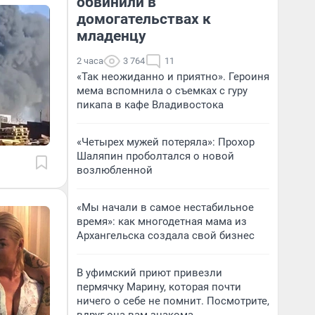
обвинили в
домогательствах к
младенцу
2 часа
3 764
11
«Так неожиданно и приятно». Героиня
мема вспомнила о съемках с гуру
пикапа в кафе Владивостока
«Четырех мужей потеряла»: Прохор
Шаляпин проболтался о новой
возлюбленной
«Мы начали в самое нестабильное
время»: как многодетная мама из
Архангельска создала свой бизнес
В уфимский приют привезли
пермячку Марину, которая почти
ничего о себе не помнит. Посмотрите,