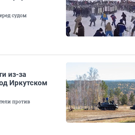
еред судом
ти из-за
под Иркутском
ители против