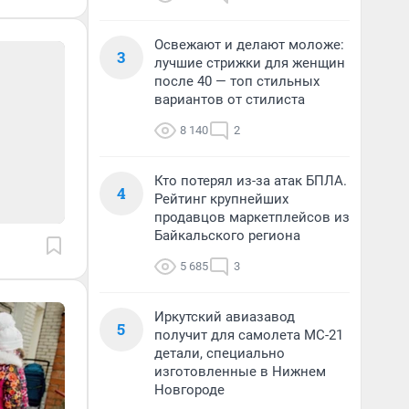
Освежают и делают моложе:
3
лучшие стрижки для женщин
после 40 — топ стильных
вариантов от стилиста
8 140
2
Кто потерял из-за атак БПЛА.
4
Рейтинг крупнейших
продавцов маркетплейсов из
Байкальского региона
5 685
3
Иркутский авиазавод
5
получит для самолета МС-21
детали, специально
изготовленные в Нижнем
Новгороде