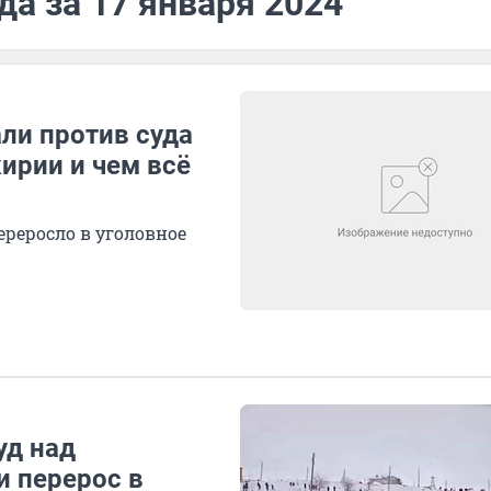
да за 17 января 2024
ли против суда
ирии и чем всё
реросло в уголовное
уд над
 перерос в