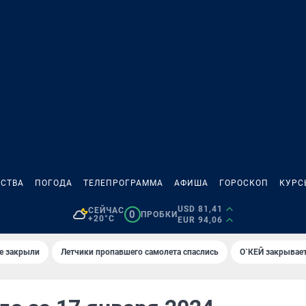
СТВА
ПОГОДА
ТЕЛЕПРОГРАММА
АФИША
ГОРОСКОП
КУРС
USD 81,41
СЕЙЧАС
0
ПРОБКИ
+20°C
EUR 94,06
е закрыли
Летчики пропавшего самолета спаслись
О`КЕЙ закрывает