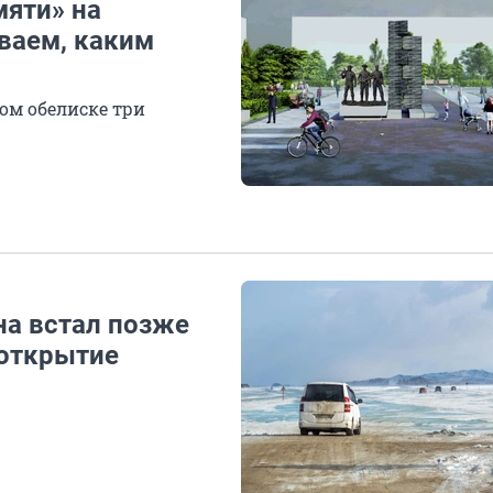
мяти» на
ваем, каким
ом обелиске три
на встал позже
 открытие