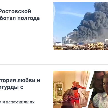
 Ростовской
аботал полгода
стория любви и
игурды с
а и вспомнили их