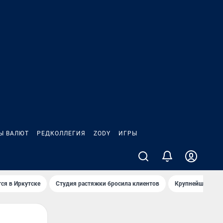
Ы ВАЛЮТ
РЕДКОЛЛЕГИЯ
ZODY
ИГРЫ
ся в Иркутске
Студия растяжки бросила клиентов
Крупнейшие про