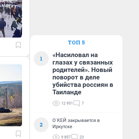
ТОП 5
«Насиловал на
1
глазах у связанных
родителей». Новый
поворот в деле
убийства россиян в
Таиланде
12 951
7
О`КЕЙ закрывается в
2
Иркутске
9 857
23