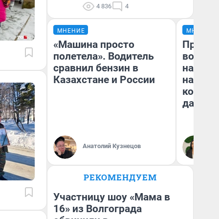
4 836
4
МНЕНИЕ
МНЕНИЕ
«Машина просто
Продаш
полетела». Водитель
возьмут
сравнил бензин в
нам го
Казахстане и России
налого
коснет
даже р
Анатолий Кузнецов
Ан
РЕКОМЕНДУЕМ
Участницу шоу «Мама в
16» из Волгограда