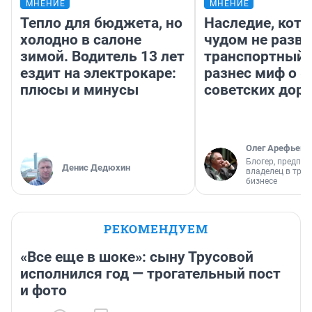
МНЕНИЕ
МНЕНИЕ
Тепло для бюджета, но
Наследие, кото
холодно в салоне
чудом не разва
зимой. Водитель 13 лет
транспортный 
ездит на электрокаре:
разнес миф о 
плюсы и минусы
советских доро
Олег Арефьев
Блогер, предпри
Денис Дедюхин
владелец в тра
бизнесе
РЕКОМЕНДУЕМ
«Все еще в шоке»: сыну Трусовой
исполнился год — трогательный пост
и фото