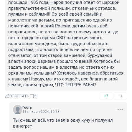
площади 1905 года, Народ получил ответ от царской 
правительственной полиции, от казачьих отрядов, 
пулями и саблями!!! Со всей своей семьёй и 
малолетними детьми, по приглашению одной из 
политической партий России, детям очень всё 
понравилось, но вот на вопрос почему этого ни где 
нет в городе во время СВО, патриотического 
воспитания молодежи, было трудно объяснить 
подросткам, что власть теперь ни чем по сути не 
отличается, от той старой замшелой, буржуазной 
власти эпохи царизма прошлого века!!! Хотелось бы 
задать вопрос нашим в властям, но ответа от них 
вряд ли мы услышим? Хотелось наверное, обратиться 
к нашему Народу, мы кто создаёт, все блага на этой 
земле, своим трудом, ЧТО ТЕПЕРЬ РАБЫ?
+7
–1
ОТВЕТИТЬ
2
Гость
18 января 2024, 15:28
Ты смешал всё, что знал в одну кучу и получил 
винегрет