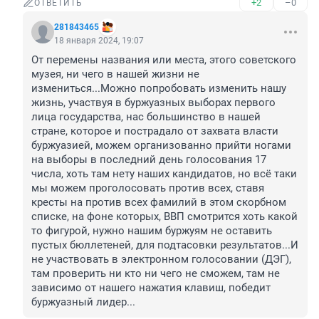
+2
–0
ОТВЕТИТЬ
281843465
18 января 2024, 19:07
От перемены названия или места, этого советского 
музея, ни чего в нашей жизни не 
измениться...Можно попробовать изменить нашу 
жизнь, участвуя в буржуазных выборах первого 
лица государства, нас большинство в нашей 
стране, которое и пострадало от захвата власти 
буржуазией, можем организованно прийти ногами 
на выборы в последний день голосования 17 
числа, хоть там нету наших кандидатов, но всё таки 
мы можем проголосовать против всех, ставя 
кресты на против всех фамилий в этом скорбном 
списке, на фоне которых, ВВП смотрится хоть какой 
то фигурой, нужно нашим буржуям не оставить 
пустых бюллетеней, для подтасовки результатов...И 
не участвовать в электронном голосовании (ДЭГ), 
там проверить ни кто ни чего не сможем, там не 
зависимо от нашего нажатия клавиш, победит 
буржуазный лидер...