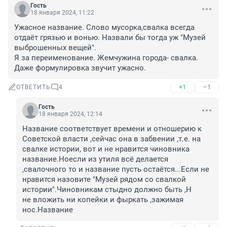
Гость
18 января 2024, 11:22
Ужасное название. Слово мусорка,свалка всегда 
отдаёт грязью и вонью. Назвали бы тогда уж "Музей 
выброшенных вещей". 

Я за переименование. Жемчужина города- свалка. 
Даже формулировка звучит ужасно.
+1
–1
ОТВЕТИТЬ
4
Гость
18 января 2024, 12:14
Название соответствует времени и отношерию к 
Советской власти ,сейчас она в забвении ,т.е. на 
свалке истории, вот и не нравится чиновника 
название.Ноесли из утиля всё делается 
,свалочного то и название пусть остаётся...Если не 
нравится назовите "Музей рядом со свалкой 
истории".Чиновникам стыдно должно быть ,Н

не вложить ни копейки и фыркать ,зажимая 
нос.Название