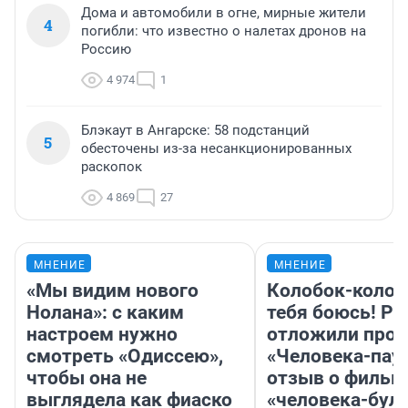
Дома и автомобили в огне, мирные жители
4
погибли: что известно о налетах дронов на
Россию
4 974
1
Блэкаут в Ангарске: 58 подстанций
5
обесточены из-за несанкционированных
раскопок
4 869
27
МНЕНИЕ
МНЕНИЕ
«Мы видим нового
Колобок-колобо
Нолана»: с каким
тебя боюсь! Ра
настроем нужно
отложили прок
смотреть «Одиссею»,
«Человека-пау
чтобы она не
отзыв о фильм
выглядела как фиаско
«человека-бул