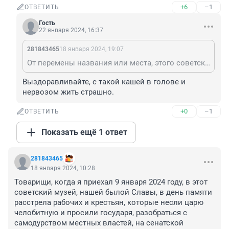
+6
–1
ОТВЕТИТЬ
Гость
22 января 2024, 16:37
281843465
18 января 2024, 19:07
От перемены названия или места, этого советского музея, ни чего в нашей жизни не измениться...Можно попробовать изменить нашу жизнь, участвуя в буржуазных выборах первого лица государства, нас большинство в нашей стране, которое и пострадало от захвата власти буржуазией, можем организованно прийти ногами на выборы в последний день голосования 17 числа, хоть там нету наших кандидатов, но всё таки мы можем проголосовать против всех, ставя кресты на против всех фамилий в этом скорбном списке, на фоне которых, ВВП смотрится хоть какой то фигурой, нужно нашим буржуям не оставить пустых бюллетеней, для подтасовки результатов...И не участвовать в электронном голосовании (ДЭГ), там проверить ни кто ни чего не сможем, там не зависимо от нашего нажатия клавиш, победит буржуазный лидер...
Выздоравливайте, с такой кашей в голове и 
нервозом жить страшно.
+0
–1
ОТВЕТИТЬ
Показать ещё 1 ответ
281843465
18 января 2024, 10:28
Товарищи, когда я приехал 9 января 2024 году, в этот 
советский музей, нашей былой Славы, в день памяти 
расстрела рабочих и крестьян, которые несли царю 
челобитную и просили государя, разобраться с 
самодурством местных властей, на сенатской 