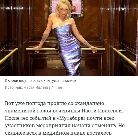
Съемки шоу, по ее словам, уже начались
Источник: 
Настя Ивлеева / T.me
Вот уже полгода прошло со скандально
знаменитой голой вечеринки Насти Ивлеевой.
После тех событий в «Мутаборе» почти всех
участников мероприятия начали отменять. Но
сильнее всех в медийном плане досталось