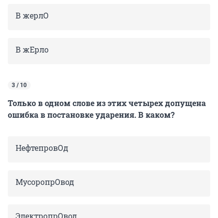
В жерлО
В жЕрло
3 / 10
Только в одном слове из этих четырех допущена
ошибка в постановке ударения. В каком?
НефтепровОд
МусоропрОвод
ЭлектропрОвод