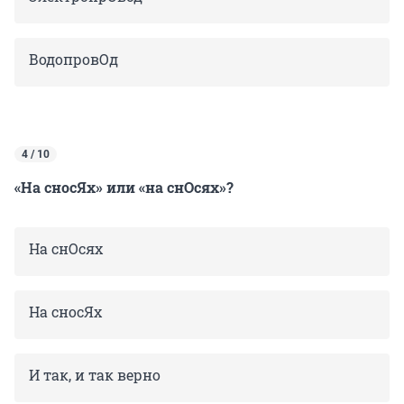
ВодопровОд
4 / 10
«На сносЯх» или «на снОсях»?
На снОсях
На сносЯх
И так, и так верно