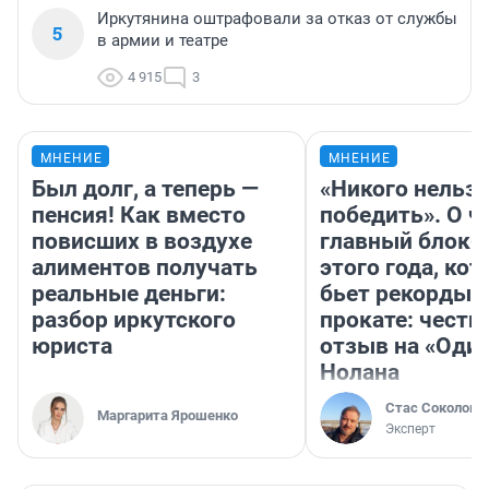
Иркутянина оштрафовали за отказ от службы
5
в армии и театре
4 915
3
МНЕНИЕ
МНЕНИЕ
Был долг, а теперь —
«Никого нельз
пенсия! Как вместо
победить». О ч
повисших в воздухе
главный блокб
алиментов получать
этого года, ко
реальные деньги:
бьет рекорды 
разбор иркутского
прокате: честн
юриста
отзыв на «Оди
Нолана
Стас Соколов
Маргарита Ярошенко
Эксперт