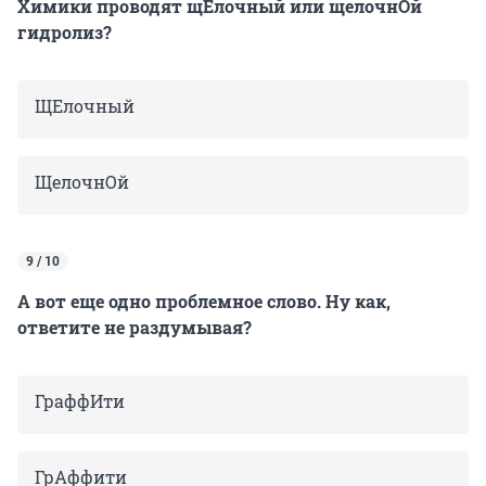
Химики проводят щЕлочный или щелочнОй
гидролиз?
ЩЕлочный
ЩелочнОй
9 / 10
А вот еще одно проблемное слово. Ну как,
ответите не раздумывая?
ГраффИти
ГрАффити