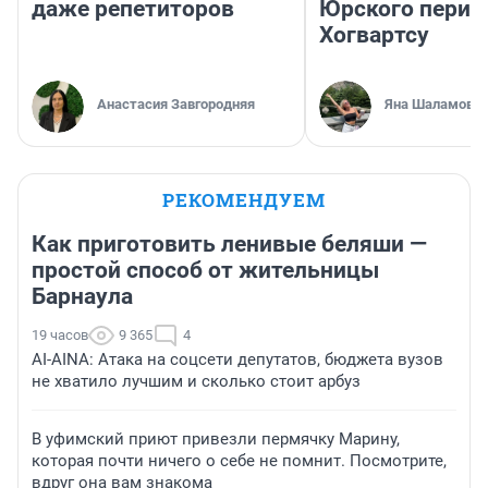
даже репетиторов
Юрского перио
Хогвартсу
Анастасия Завгородняя
Яна Шаламова
РЕКОМЕНДУЕМ
Как приготовить ленивые беляши —
простой способ от жительницы
Барнаула
19 часов
9 365
4
AI-AINA: Атака на соцсети депутатов, бюджета вузов
не хватило лучшим и сколько стоит арбуз
В уфимский приют привезли пермячку Марину,
которая почти ничего о себе не помнит. Посмотрите,
вдруг она вам знакома