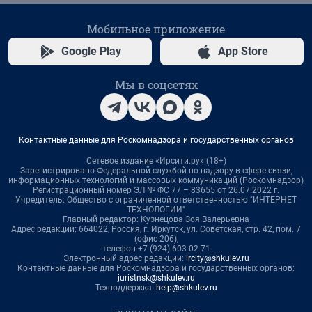
Мобильное приложение
Google Play
App Store
Мы в соцсетях
Контактные данные для Роскомнадзора и государственных органов
Сетевое издание «Ирсити.ру» (18+)
Зарегистрировано Федеральной службой по надзору в сфере связи,
информационных технологий и массовых коммуникаций (Роскомнадзор)
Регистрационный номер ЭЛ № ФС 77 – 83655 от 26.07.2022 г.
Учредитель: Общество с ограниченной ответственностью "ИНТЕРНЕТ
ТЕХНОЛОГИИ"
Главный редактор: Кузнецова Зоя Валерьевна
Адрес редакции: 664022, Россия, г. Иркутск, ул. Советская, стр. 42, пом. 7
(офис 206),
телефон +7 (924) 603 02 71
Электронный адрес редакции:
ircity@shkulev.ru
Контактные данные для Роскомнадзора и государственных органов:
juristnsk@shkulev.ru
Техподдержка:
help@shkulev.ru