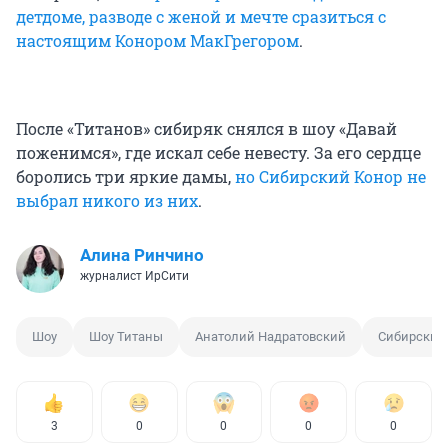
детдоме, разводе с женой и мечте сразиться с
настоящим Конором МакГрегором
.
После «Титанов» сибиряк снялся в шоу «Давай
поженимся», где искал себе невесту. За его сердце
боролись три яркие дамы,
но Сибирский Конор не
выбрал никого из них
.
Алина Ринчино
журналист ИрСити
Шоу
Шоу Титаны
Анатолий Надратовский
Сибирский
3
0
0
0
0