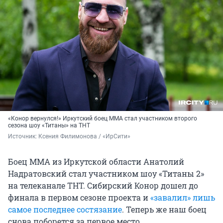
«Конор вернулся!» Иркутский боец ММА стал участником второго
сезона шоу «Титаны» на ТНТ
Источник: 
Ксения Филимонова / «ИрСити»
Боец ММА из Иркутской области Анатолий
Надратовский стал участником шоу «Титаны 2»
на телеканале ТНТ. Сибирский Конор дошел до
финала в первом сезоне проекта и
«завалил» лишь
самое последнее состязание
. Теперь же наш боец
снова поборется за первое место.