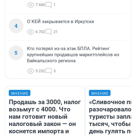
7 440
1
О`КЕЙ закрывается в Иркутске
4
6 702
21
Кто потерял из-за атак БПЛА. Рейтинг
5
крупнейших продавцов маркетплейсов из
Байкальского региона
5 232
3
МНЕНИЕ
МНЕНИЕ
Продашь за 3000, налог
«Сливочное пи
возьмут с 4000. Что
разочаровало»
нам готовит новый
туристы запла
налоговый закон — он
тысяч, чтобы 
коснется импорта и
день гулять по