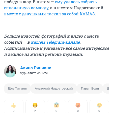
победу в шоу. В пятом —
ему удалось собрать
сплоченную команду
, а в шестом Надратовский
вместе с девушками таскал за собой КАМАЗ
.
Больше новостей, фотографий и видео с места
событий — в
нашем Telegram-канале
.
Подписывайтесь и узнавайте всё самое интересное
и важное из жизни региона первыми.
Алина Ринчино
журналист ИрСити
Шоу Титаны
Анатолий Надратовский
Павел Воля
Шоу
0
2
0
0
0