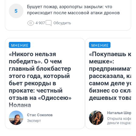
Бушует пожар, аэропорты закрыли: что
5
происходит после массовой атаки дронов
4 907
Обсудить
МНЕНИЕ
МНЕНИЕ
«Никого нельзя
«Покупаешь ко
победить». О чем
мешке»:
главный блокбастер
предпринимат
этого года, который
рассказала, как
бьет рекорды в
самом деле ус
прокате: честный
бизнес со скл
отзыв на «Одиссею»
дешевых това
Нолана
Наталья Шорох
Стас Соколов
Открыла кофейн
Эксперт
деньги соцразв