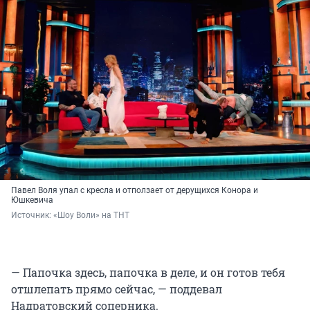
Павел Воля упал с кресла и отползает от дерущихся Конора и
Юшкевича
Источник: 
«Шоу Воли» на ТНТ
— Папочка здесь, папочка в деле, и он готов тебя
отшлепать прямо сейчас, — поддевал
Надратовский соперника.