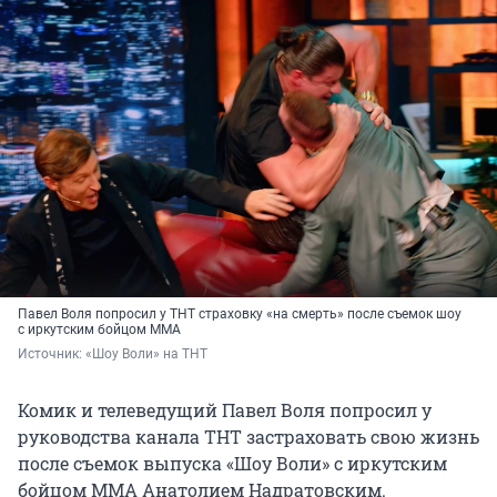
Павел Воля попросил у ТНТ страховку «на смерть» после съемок шоу
с иркутским бойцом ММА
Источник: 
«Шоу Воли» на ТНТ
Комик и телеведущий Павел Воля попросил у
руководства канала ТНТ застраховать свою жизнь
после съемок выпуска «Шоу Воли» с иркутским
бойцом ММА Анатолием Надратовским.