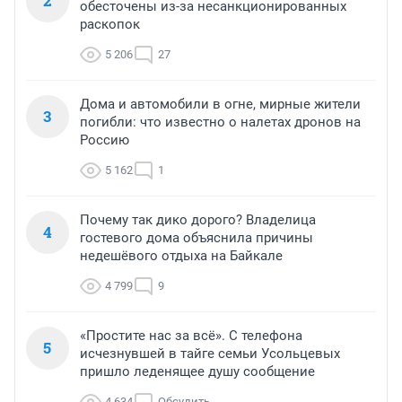
2
обесточены из-за несанкционированных
раскопок
5 206
27
Дома и автомобили в огне, мирные жители
3
погибли: что известно о налетах дронов на
Россию
5 162
1
Почему так дико дорого? Владелица
4
гостевого дома объяснила причины
недешёвого отдыха на Байкале
4 799
9
«Простите нас за всё». С телефона
5
исчезнувшей в тайге семьи Усольцевых
пришло леденящее душу сообщение
4 634
Обсудить