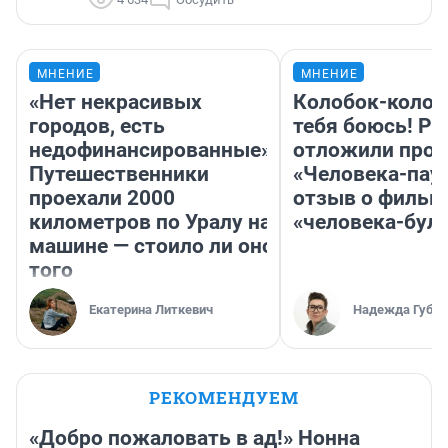
МНЕНИЕ
МНЕНИЕ
«Нет некрасивых
Колобок-колобо
городов, есть
тебя боюсь! Ра
недофинансированные».
отложили прок
Путешественники
«Человека-пау
проехали 2000
отзыв о фильм
километров по Уралу на
«человека-бул
машине — стоило ли оно
того
Екатерина Литкевич
Надежда Губар
РЕКОМЕНДУЕМ
«Добро пожаловать в ад!» Нонна