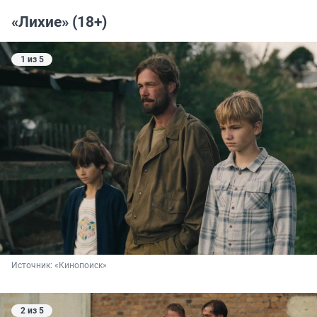
«Лихие» (18+)
1 из 5
Источник: 
«Кинопоиск»
2 из 5