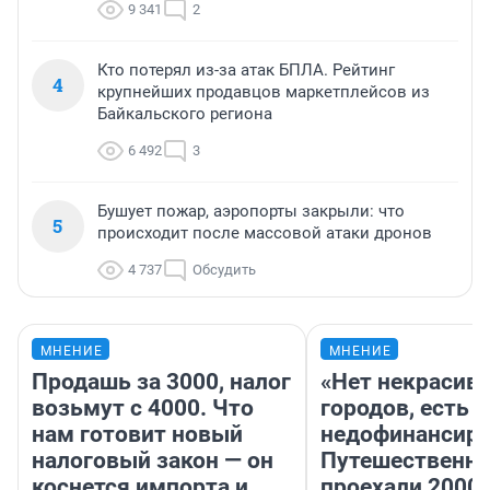
9 341
2
Кто потерял из-за атак БПЛА. Рейтинг
4
крупнейших продавцов маркетплейсов из
Байкальского региона
6 492
3
Бушует пожар, аэропорты закрыли: что
5
происходит после массовой атаки дронов
4 737
Обсудить
МНЕНИЕ
МНЕНИЕ
Продашь за 3000, налог
«Нет некрасив
возьмут с 4000. Что
городов, есть
нам готовит новый
недофинансиро
налоговый закон — он
Путешественн
коснется импорта и
проехали 2000