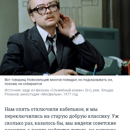
Вот товарищ Новосельцев многое повидал, но подсказывать он,
похоже, не собирается
Источник: 
кадр из фильма «Служебный роман» (6+), реж. Эльдар 
Рязанов, киностудия «Мосфильм», 1977 год
Нам опять отключили кабельное, и мы
переключились на старую добрую классику. Уж
сколько раз, казалось бы, мы видели советские
комедии, а всегда найдется деталь, на которую