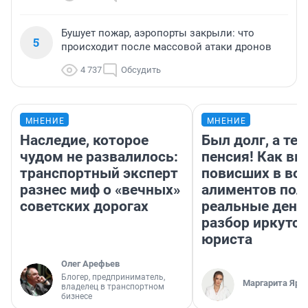
Бушует пожар, аэропорты закрыли: что
5
происходит после массовой атаки дронов
4 737
Обсудить
МНЕНИЕ
МНЕНИЕ
Наследие, которое
Был долг, а те
чудом не развалилось:
пенсия! Как вм
транспортный эксперт
повисших в во
разнес миф о «вечных»
алиментов пол
советских дорогах
реальные день
разбор иркутск
юриста
Олег Арефьев
Блогер, предприниматель,
Маргарита Яро
владелец в транспортном
бизнесе