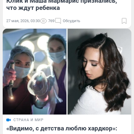
Юлик и Маша Мармарис признались,
что ждут ребенка
27 мая, 2026, 03:30
769
Обсудить
СТРАНА И МИР
«Видимо, с детства люблю хардкор»: