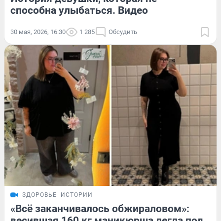
способна улыбаться. Видео
30 мая, 2026, 16:30
1 285
Обсудить
ЗДОРОВЬЕ
ИСТОРИИ
«Всё заканчивалось обжираловом»:
весившая 160 кг маникюрша легла под