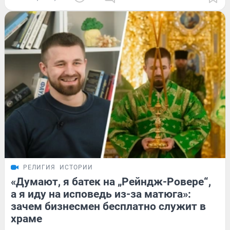
РЕЛИГИЯ
ИСТОРИИ
«Думают, я батек на „Рейндж-Ровере“,
а я иду на исповедь из-за матюга»:
зачем бизнесмен бесплатно служит в
храме