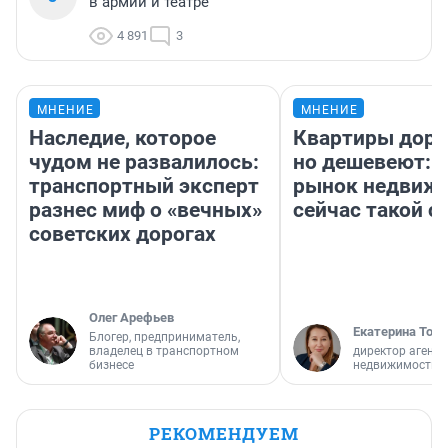
в армии и театре
4 891
3
МНЕНИЕ
МНЕНИЕ
Наследие, которое
Квартиры дор
чудом не развалилось:
но дешевеют: 
транспортный эксперт
рынок недвиж
разнес миф о «вечных»
сейчас такой 
советских дорогах
Олег Арефьев
Екатерина Торо
Блогер, предприниматель,
владелец в транспортном
директор агентс
бизнесе
недвижимости
РЕКОМЕНДУЕМ