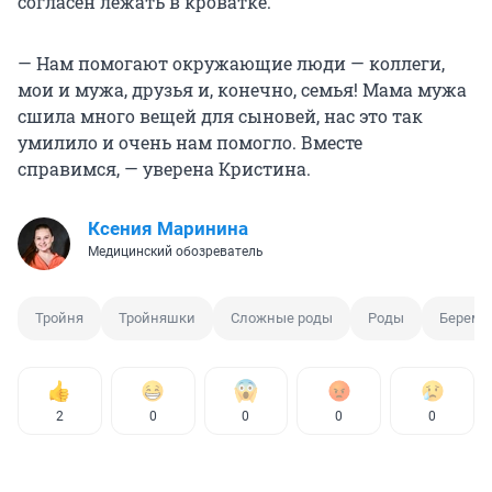
согласен лежать в кроватке.
— Нам помогают окружающие люди — коллеги,
мои и мужа, друзья и, конечно, семья! Мама мужа
сшила много вещей для сыновей, нас это так
умилило и очень нам помогло. Вместе
справимся, — уверена Кристина.
Ксения Маринина
Медицинский обозреватель
Тройня
Тройняшки
Сложные роды
Роды
Береме
2
0
0
0
0