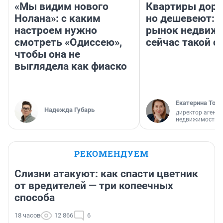
«Мы видим нового
Квартиры дор
Нолана»: с каким
но дешевеют: 
настроем нужно
рынок недвиж
смотреть «Одиссею»,
сейчас такой 
чтобы она не
выглядела как фиаско
Екатерина Торо
Надежда Губарь
директор агентс
недвижимости
РЕКОМЕНДУЕМ
Слизни атакуют: как спасти цветник
от вредителей — три копеечных
способа
18 часов
12 866
6