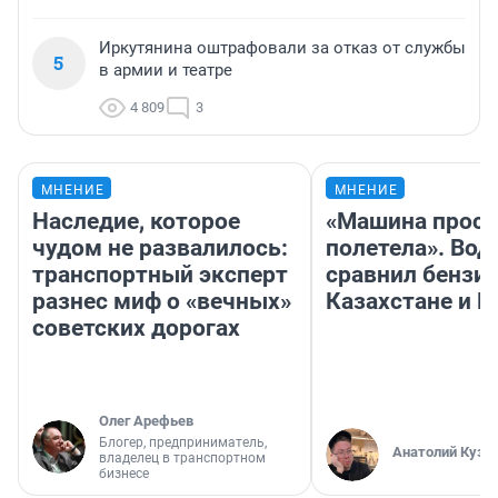
Иркутянина оштрафовали за отказ от службы
5
в армии и театре
4 809
3
МНЕНИЕ
МНЕНИЕ
Наследие, которое
«Машина прост
чудом не развалилось:
полетела». Вод
транспортный эксперт
сравнил бензин
разнес миф о «вечных»
Казахстане и Р
советских дорогах
Олег Арефьев
Блогер, предприниматель,
Анатолий Кузн
владелец в транспортном
бизнесе