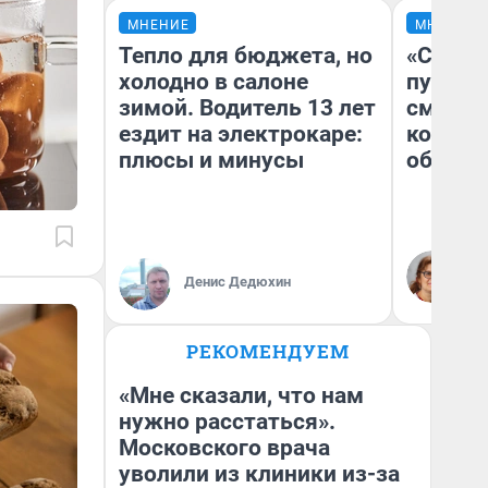
МНЕНИЕ
МНЕНИЕ
Тепло для бюджета, но
«Спутал
холодно в салоне
пургу».
зимой. Водитель 13 лет
смерте
ездит на электрокаре:
которы
плюсы и минусы
обнару
Ир
Гл
Денис Дедюхин
«Р
Во
РЕКОМЕНДУЕМ
«Мне сказали, что нам
нужно расстаться».
Московского врача
уволили из клиники из-за