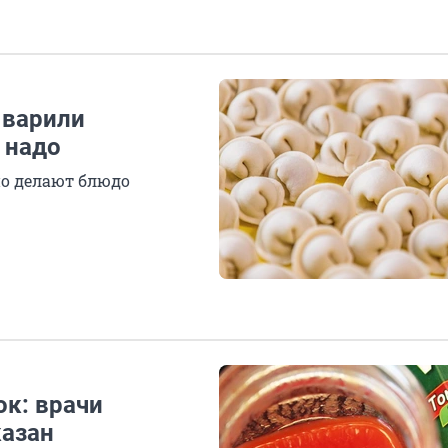
 варили
 надо
но делают блюдо
ок: врачи
казан