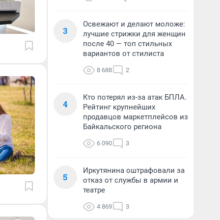
Освежают и делают моложе:
3
лучшие стрижки для женщин
после 40 — топ стильных
вариантов от стилиста
8 688
2
Кто потерял из-за атак БПЛА.
4
Рейтинг крупнейших
продавцов маркетплейсов из
Байкальского региона
6 090
3
Иркутянина оштрафовали за
5
отказ от службы в армии и
театре
4 869
3