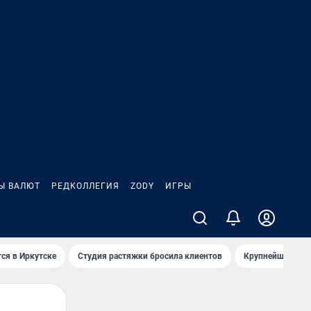
Ы ВАЛЮТ
РЕДКОЛЛЕГИЯ
ZODY
ИГРЫ
ся в Иркутске
Студия растяжки бросила клиентов
Крупнейшие про