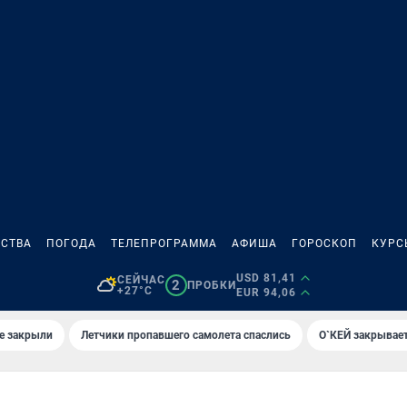
СТВА
ПОГОДА
ТЕЛЕПРОГРАММА
АФИША
ГОРОСКОП
КУРС
USD 81,41
СЕЙЧАС
2
ПРОБКИ
+27°C
EUR 94,06
е закрыли
Летчики пропавшего самолета спаслись
О`КЕЙ закрывает