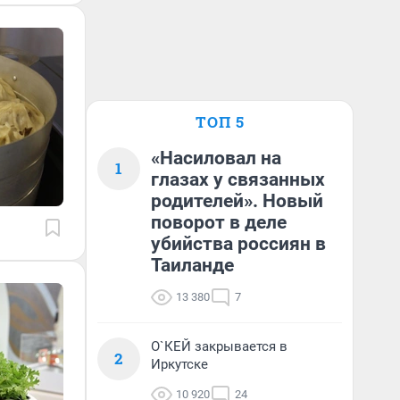
ТОП 5
«Насиловал на
1
глазах у связанных
родителей». Новый
поворот в деле
убийства россиян в
Таиланде
13 380
7
О`КЕЙ закрывается в
2
Иркутске
10 920
24