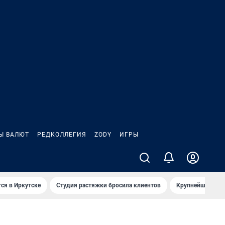
Ы ВАЛЮТ
РЕДКОЛЛЕГИЯ
ZODY
ИГРЫ
ся в Иркутске
Студия растяжки бросила клиентов
Крупнейшие про