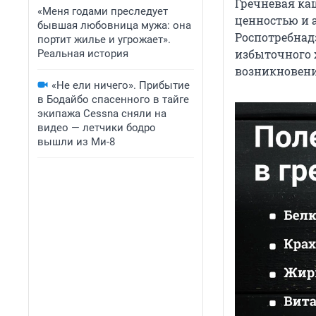
Гречневая ка
«Меня годами преследует
ценностью и 
бывшая любовница мужа: она
Роспотребнад
портит жилье и угрожает».
избыточного 
Реальная история
возникновени
«Не ели ничего». Прибытие
в Бодайбо спасенного в тайге
экипажа Cessna сняли на
видео — летчики бодро
вышли из Ми-8