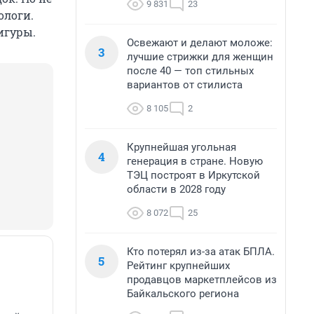
9 831
23
ологи.
игуры.
Освежают и делают моложе:
3
лучшие стрижки для женщин
после 40 — топ стильных
вариантов от стилиста
8 105
2
Крупнейшая угольная
4
генерация в стране. Новую
ТЭЦ построят в Иркутской
области в 2028 году
8 072
25
Кто потерял из-за атак БПЛА.
5
Рейтинг крупнейших
продавцов маркетплейсов из
Байкальского региона