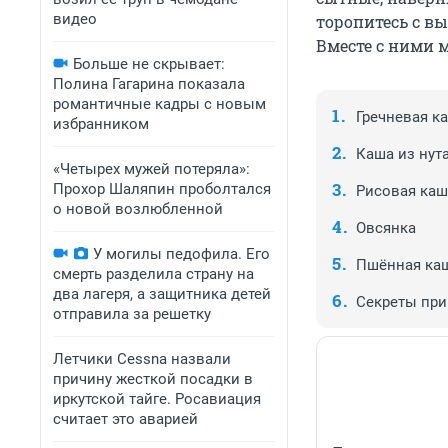
видео
торопитесь с вы
Вместе с ними 
Больше не скрывает:
Полина Гагарина показала
романтичные кадры с новым
Гречневая к
избранником
Каша из нут
«Четырех мужей потеряла»:
Прохор Шаляпин проболтался
Рисовая каш
о новой возлюбленной
Овсянка
У могилы педофила. Его
Пшённая ка
смерть разделила страну на
два лагеря, а защитника детей
Секреты при
отправила за решетку
Летчики Cessna назвали
причину жесткой посадки в
иркутской тайге. Росавиация
считает это аварией