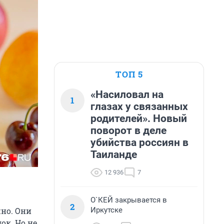
ТОП 5
«Насиловал на
1
глазах у связанных
родителей». Новый
поворот в деле
убийства россиян в
Таиланде
12 936
7
О`КЕЙ закрывается в
2
Иркутске
жно. Они
ок. Но не