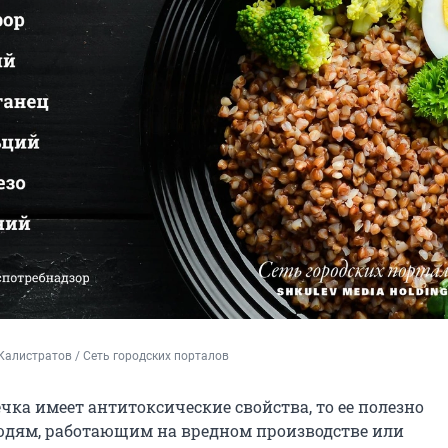
Калистратов / Сеть городских порталов
чка имеет антитоксические свойства, то ее полезно
дям, работающим на вредном производстве или