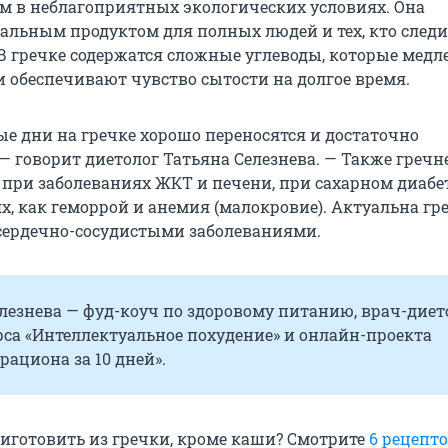
в неблагоприятных экологических условиях. Она
еальным продуктом для полных людей и тех, кто следи
 В гречке содержатся сложные углеводы, которые медл
и обеспечивают чувство сытости на долгое время.
ые дни на гречке хорошо переносятся и достаточно
— говорит диетолог Татьяна Селезнева. — Также гречн
 при заболеваниях ЖКТ и печени, при сахарном диабе
х, как геморрой и анемия (малокровие). Актуальна гр
сердечно-сосудистыми заболеваниями.
лезнева — фуд-коуч по здоровому питанию, врач-диет
рса «Интеллектуальное похудение» и онлайн-проектa
рациона за 10 дней».
иготовить из гречки, кроме каши? Смотрите
6 рецепто