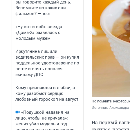
вы говорите каждый день.
Вспомните из каких они
фильмов? — тест
«Ну вот и всё»: звезда
«Дома-2» развелась с
молодым мужем
Иркутянина лишили
водительских прав — он купил
поддельное удостоверение по
почте и опять попался
экипажу ДПС
Кому признаются в любви, а
кому разобьют сердце:
любовный гороскоп на август
Но помните: некоторые
Источник: 
Александра 
«Подушкой надавил на
лицо, чтобы не кричала»:
На первый взгл
жених убил модель и год
сытные, наверн
возил ее труп в чемодане —