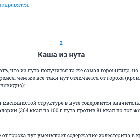
понравятся
.
2
Каша из нута
ь, что из нута получится та же самая горошница, но
ремся, чем же всё-таки нут отличается от гороха (кром
очевидно):
я маслянистой структуре в нуте содержится значитель
лорий (364 ккал на 100 г нута против 81 ккал на тот ж
 от гороха нут уменьшает содержание холестерина в к