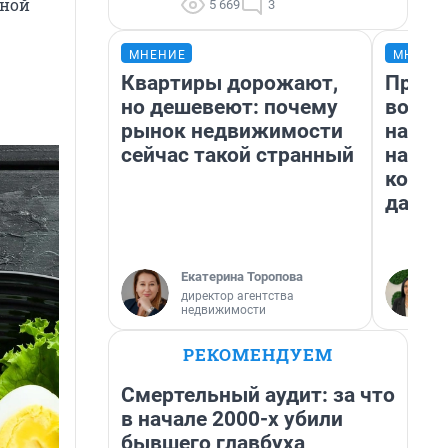
ьной
5 669
3
МНЕНИЕ
МНЕНИ
Квартиры дорожают,
Прода
но дешевеют: почему
возьм
рынок недвижимости
нам г
сейчас такой странный
налог
косне
даже 
Екатерина Торопова
директор агентства
недвижимости
РЕКОМЕНДУЕМ
Смертельный аудит: за что
в начале 2000-х убили
бывшего главбуха