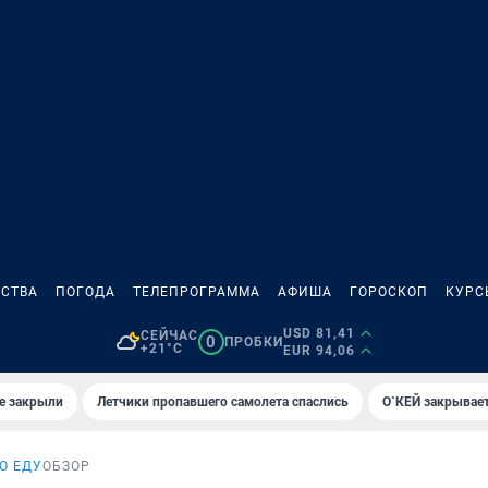
СТВА
ПОГОДА
ТЕЛЕПРОГРАММА
АФИША
ГОРОСКОП
КУРС
USD 81,41
СЕЙЧАС
0
ПРОБКИ
+21°C
EUR 94,06
е закрыли
Летчики пропавшего самолета спаслись
О`КЕЙ закрывает
О ЕДУ
ОБЗОР