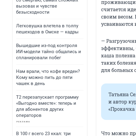
со смертью, самых сложных
проживающим 
вызовах и чувстве
считается ид
безысходности
своим весом.
усваиваются 
Легковушка влетела в толпу
пешеходов в Омске — кадры
— Разгрузочн
Вышедшие из-под контроля
эффективны, 
ИИ-модели тайно общались и
каша полезна
спланировали побег
таких болезня
для больных 
Нам врали, что кофе вреден?
Кому можно пить до пяти
чашек в день
Татьяна Се
Т2 перезапускает программу
и автор ку
«Выгодно вместе»: теперь и
«Прокачка 
для абонентов других
операторов
Что можно пр
В 100 г всего 23 ккал: три