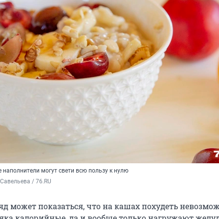
 наполнители могут свети всю пользу к нулю
Савельева / 76.RU
яд может показаться, что на кашах похудеть невозмо
яка калорийные, да и вообще только нагружают желуд