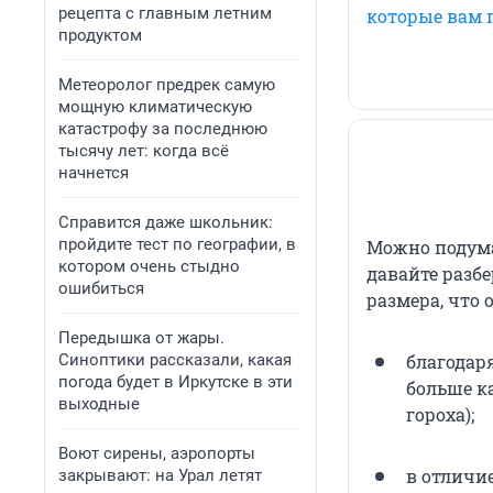
рецепта с главным летним
которые вам 
продуктом
Метеоролог предрек самую
мощную климатическую
катастрофу за последнюю
тысячу лет: когда всё
начнется
Справится даже школьник:
пройдите тест по географии, в
Можно подумат
котором очень стыдно
давайте разбе
ошибиться
размера, что 
Передышка от жары.
Синоптики рассказали, какая
благодар
погода будет в Иркутске в эти
больше ка
выходные
гороха);
Воют сирены, аэропорты
в отличие
закрывают: на Урал летят