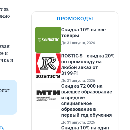
т за
енно
ПРОМОКОДЫ
Скидка 10% на все
товары
До 31 августа, 2026
евая
те и
ROSTIC'S - скидка 20%
ечка и
по промокоду на
любой заказ от
3199₽!
До 31 августа, 2026
Скидка 72 000 на
олог
высшее образование
и среднее
специальное
образование в
первый год обучения
До 31 августа, 2026
в,
Скидка 10% на один