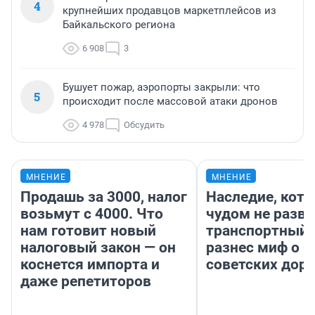
4
крупнейших продавцов маркетплейсов из
Байкальского региона
6 908
3
Бушует пожар, аэропорты закрыли: что
5
происходит после массовой атаки дронов
4 978
Обсудить
МНЕНИЕ
МНЕНИЕ
Продашь за 3000, налог
Наследие, кото
возьмут с 4000. Что
чудом не разва
нам готовит новый
транспортный 
налоговый закон — он
разнес миф о 
коснется импорта и
советских доро
даже репетиторов