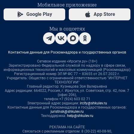
Мобильное приложение
Google Play
App Store
Мы в соцсетях
Контактные данные для Роскомнадзора и государственных органов
Сетевое издание «Ирсити.ру» (18+)
Зарегистрировано Федеральной службой по надзору в сфере связи,
информационных технологий и массовых коммуникаций (Роскомнадзор)
Регистрационный номер ЭЛ № ФС 77 – 83655 от 26.07.2022 г.
Учредитель: Общество с ограниченной ответственностью "ИНТЕРНЕТ
ТЕХНОЛОГИИ"
Главный редактор: Кузнецова Зоя Валерьевна
Адрес редакции: 664022, Россия, г. Иркутск, ул. Советская, стр. 42, пом. 7
(офис 206),
телефон +7 (924) 603 02 71
Электронный адрес редакции:
ircity@shkulev.ru
Контактные данные для Роскомнадзора и государственных органов:
juristnsk@shkulev.ru
Техподдержка:
help@shkulev.ru
РЕКЛАМА НА САЙТЕ
Связаться с рекламным отделом: 8 (30-22) 40-08-90,