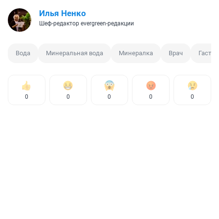
Илья Ненко
Шеф-редактор evergreen-редакции
Вода
Минеральная вода
Минералка
Врач
Гастро
0
0
0
0
0