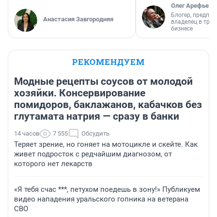
Олег Арефьев
Блогер, предпри
Анастасия Завгородняя
владелец в тра
бизнесе
РЕКОМЕНДУЕМ
Модные рецепты соусов от молодой
хозяйки. Консервирование
помидоров, баклажанов, кабачков без
глутамата натрия — сразу в банки
14 часов
7 555
Обсудить
Теряет зрение, но гоняет на мотоцикле и скейте. Как
живет подросток с редчайшим диагнозом, от
которого нет лекарств
«Я тебя счас ***, петухом поедешь в зону!» Публикуем
видео нападения уральского гопника на ветерана
СВО