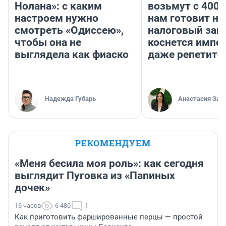
Нолана»: с каким
возьмут с 4000
настроем нужно
нам готовит н
смотреть «Одиссею»,
налоговый зако
чтобы она не
коснется импор
выглядела как фиаско
даже репетито
Надежда Губарь
Анастасия Зав
РЕКОМЕНДУЕМ
«Меня бесила моя роль»: как сегодня
выглядит Пуговка из «Папиных
дочек»
16 часов
6 480
1
Как приготовить фаршированные перцы — простой