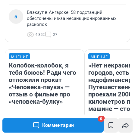
Блэкаут в Ангарске: 58 подстанций
5
обесточены из-за несанкционированных
раскопок
4 852
27
МНЕНИЕ
МНЕНИЕ
Колобок-колобок, я
«Нет некрасив
тебя боюсь! Ради чего
городов, есть
отложили прокат
недофинансиро
«Человека-паука» —
Путешественн
отзыв о фильме про
проехали 2000
«человека-булку»
километров по 
машине — стои
того
0
Комментарии
Надежда Губарь
Екатерина Лит