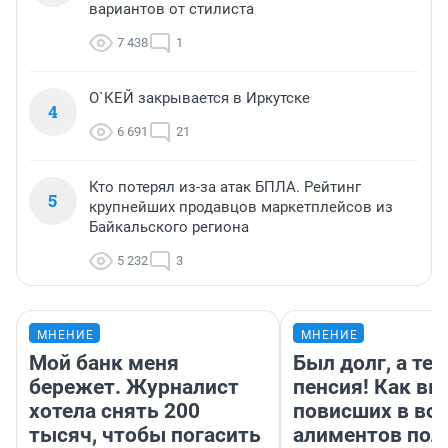
вариантов от стилиста
7 438
1
О`КЕЙ закрывается в Иркутске
4
6 691
21
Кто потерял из-за атак БПЛА. Рейтинг
5
крупнейших продавцов маркетплейсов из
Байкальского региона
5 232
3
МНЕНИЕ
МНЕНИЕ
Мой банк меня
Был долг, а те
бережет. Журналист
пенсия! Как вм
хотела снять 200
повисших в во
тысяч, чтобы погасить
алиментов пол