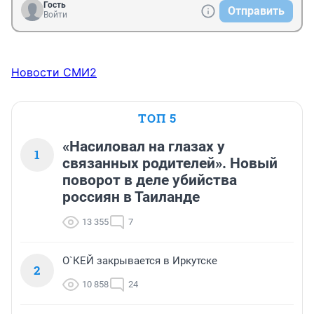
Гость
Отправить
Войти
Новости СМИ2
ТОП 5
«Насиловал на глазах у
1
связанных родителей». Новый
поворот в деле убийства
россиян в Таиланде
13 355
7
О`КЕЙ закрывается в Иркутске
2
10 858
24