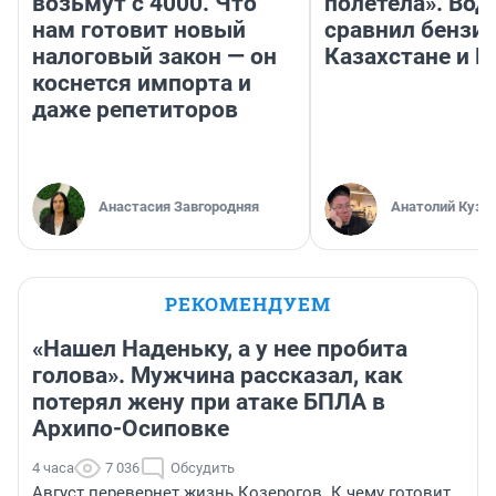
возьмут с 4000. Что
полетела». Вод
нам готовит новый
сравнил бензин
налоговый закон — он
Казахстане и Р
коснется импорта и
даже репетиторов
Анастасия Завгородняя
Анатолий Кузн
РЕКОМЕНДУЕМ
«Нашел Наденьку, а у нее пробита
голова». Мужчина рассказал, как
потерял жену при атаке БПЛА в
Архипо-Осиповке
4 часа
7 036
Обсудить
Август перевернет жизнь Козерогов. К чему готовит